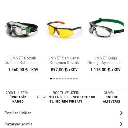
UNIVET Gözlük
UNIVET Sarı Lensli
UNIVET Buğu
Üstünde Kullanılabilir
Koruyucu Gözlük
Dirençli Ayarlanabilir
Kauçuk Içlikli
Saplı Baş Bantlı
1.560,00
897,00
1.118,00
+KDV
+KDV
+KDV
Koruyucu Gözlük
Koruyucu Gözlük
2000 TL ÜZERİ -
2000 TL VE ÜZERİ
GÜVENLİ -
ÜCRETSİZ
ALIŞVERİŞLERİNİZDE -
SEPETTE 100
ONLINE
KARGO
TL İNDİRİM FIRSATI
ALIŞVERİŞ
Popüler Linkler
Pazaryerlerimiz