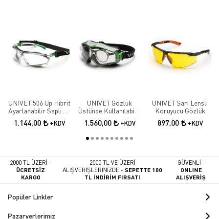
UNIVET 506 Up Hibrit
UNIVET Gözlük
UNIVET Sarı Lensli
Ayarlanabilir Saplı Ve
Üstünde Kullanılabilir
Koruyucu Gözlük
Baş Bantlı Çizilmeye
Kauçuk Içlikli
1.144,00
1.560,00
897,00
+KDV
+KDV
+KDV
Ve Buğu Oluşumuna
Koruyucu Gözlük
Karşı Koruyucu
Gözlük
2000 TL ÜZERİ -
2000 TL VE ÜZERİ
GÜVENLİ -
ÜCRETSİZ
ALIŞVERİŞLERİNİZDE -
SEPETTE 100
ONLINE
KARGO
TL İNDİRİM FIRSATI
ALIŞVERİŞ
Popüler Linkler
Pazaryerlerimiz