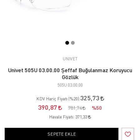
UNIVET
Univet 505U 03.00.00 Şeffaf Buğulanmaz Koruyucu
Gözlük
505U 03.00.00
325,73
KDV Hariç Fiyatı (
%20
):
390,87
781,74
%50
Havale Fiyatı:
371,33
SEPETE EKLE