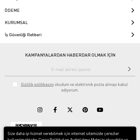
ÖDEME
KURUMSAL
İş Güvenliği Rehberi
KAMPANYALARDAN HABERDAR OLMAK İÇİN
Gizlilik politikasını
okudum ve elektronik posta almayı kabul
ediyorum.
Size daha iyi hizmet verebilmek için internet sitemizde çerezler
Download on the
Download on
App Store
Google play
kullanılmaktadır. Çerez Politikaları Aydınlatma Metni’ni okuyabilir ve