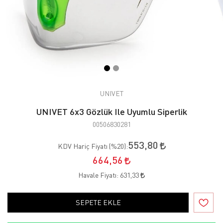
UNIVET
UNIVET 6x3 Gözlük Ile Uyumlu Siperlik
00506830281
553,80
KDV Hariç Fiyatı (
%20
):
664,56
Havale Fiyatı:
631,33
SEPETE EKLE