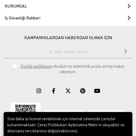
KURUMSAL
İş Güvenliği Rehberi
KAMPANYALARDAN HABERDAR OLMAK İÇİN
Gizlilik politikasını
okudum ve elektronik posta almayı kabul
ediyorum.
Download on the
Download on
App Store
Google play
Size daha iyi hizmet verebilmek için internet sitemizde çerezler
kullanılmaktadır. Çerez Politikaları Aydınlatma Metni’ni okuyabilir ve
dilerseniz tercihlerinizi değiştirebilirsiniz.