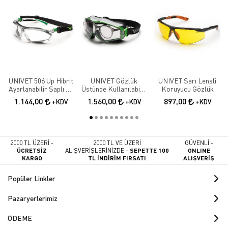
UNIVET 506 Up Hibrit
UNIVET Gözlük
UNIVET Sarı Lensli
Ayarlanabilir Saplı Ve
Üstünde Kullanılabilir
Koruyucu Gözlük
Baş Bantlı Çizilmeye
Kauçuk Içlikli
1.144,00
1.560,00
897,00
+KDV
+KDV
+KDV
Ve Buğu Oluşumuna
Koruyucu Gözlük
Karşı Koruyucu
Gözlük
2000 TL ÜZERİ -
2000 TL VE ÜZERİ
GÜVENLİ -
ÜCRETSİZ
ALIŞVERİŞLERİNİZDE -
SEPETTE 100
ONLINE
KARGO
TL İNDİRİM FIRSATI
ALIŞVERİŞ
Popüler Linkler
Pazaryerlerimiz
ÖDEME