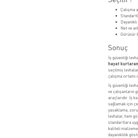
Çalışma a
Standartl
Dayanıklı
Net ve anl
Görünür b
Sonuç
İş güvenliği levh
hayat kurtaran
seçilmiş levhalar
çalışma ortamı o
İş güvenliği levh
ve çalışanların g
araçlarıdır. İş k
sağlamak için çeş
yasaklama, zorun
levhalar, hem gö
standartlara uygu
kaliteli malzeme
dayanıklılık göste