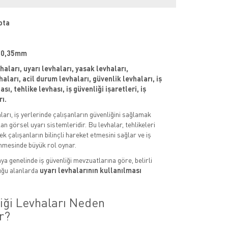
ota
 : 0,35mm
vhaları, uyarı levhaları, yasak levhaları,
aları, acil durum levhaları, güvenlik levhaları, iş
sı, tehlike levhası, iş güvenliği işaretleri, iş
rı.
aları, iş yerlerinde çalışanların güvenliğini sağlamak
an görsel uyarı sistemleridir. Bu levhalar, tehlikeleri
k çalışanların bilinçli hareket etmesini sağlar ve iş
nmesinde büyük rol oynar.
ya genelinde iş güvenliği mevzuatlarına göre, belirli
uğu alanlarda
uyarı levhalarının kullanılması
liği Levhaları Neden
r?