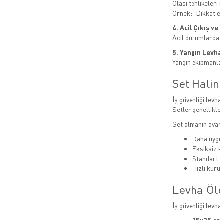
Olası tehlikeleri b
Örnek: “Dikkat el
4. Acil Çıkış v
Acil durumlarda
5. Yangın Levha
Yangın ekipmanlar
Set Hali
İş güvenliği levha
Setler genellikle
Set almanın avan
Daha uygu
Eksiksiz
Standart 
Hızlı kur
Levha Öl
İş güvenliği levh