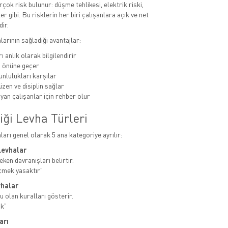
rçok risk bulunur: düşme tehlikesi, elektrik riski,
er gibi. Bu risklerin her biri çalışanlara açık ve net
dir.
alarının sağladığı avantajlar:
ı anlık olarak bilgilendirir
n önüne geçer
unlulukları karşılar
zen ve disiplin sağlar
yan çalışanlar için rehber olur
iği Levha Türleri
aları genel olarak 5 ana kategoriye ayrılır:
Levhalar
ken davranışları belirtir.
çmek yasaktır”
vhalar
u olan kuralları gösterir.
ak”
arı