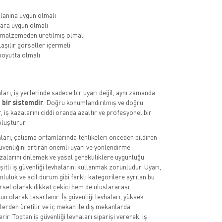
lanına uygun olmalı
ara uygun olmalı
 malzemeden üretilmiş olmalı
aşılır görseller içermeli
oyutta olmalı
aları, iş yerlerinde sadece bir uyarı değil, aynı zamanda
 bir sistemdir
. Doğru konumlandırılmış ve doğru
, iş kazalarını ciddi oranda azaltır ve profesyonel bir
luşturur.
aları, çalışma ortamlarında tehlikeleri önceden bildiren
üvenliğini artıran önemli uyarı ve yönlendirme
azalarını önlemek ve yasal gerekliliklere uygunluğu
itli iş güvenliği levhalarını kullanmak zorunludur. Uyarı,
luluk ve acil durum gibi farklı kategorilere ayrılan bu
rsel olarak dikkat çekici hem de uluslararası
n olarak tasarlanır. İş güvenliği levhaları, yüksek
lerden üretilir ve iç mekan ile dış mekanlarda
rir. Toptan iş güvenliği levhaları siparişi vererek, iş