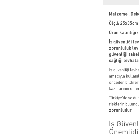
Malzeme : Dek
Ölçü: 25x35cm
Ürün kalınlığı
İş güvenliği le
zorunluluk levh
güvenliği tabela
sağlığı levhala
İş güvenliği levh
amacıyla kullanıl
önceden bildirere
kazalarının önle
Türkiye’de ve dün
risklerin bulund
zorunludur
.
İş Güven
Önemlidi