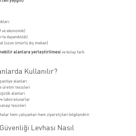
 (en yaygın)
kleri:
f ve ekonomik)
ta dayanıklılık)
al (uzun ömürlü dış mekan)
ebilir alanlara yerleştirilmesi
ve kolay fark
nlarda Kullanılır?
şantiye alanları
e üretim tesisleri
jistik alanları
e laboratuvarlar
sanayi tesisleri
alar hem çalışanları hem ziyaretçileri bilgilendirir.
Güvenliği Levhası Nasıl