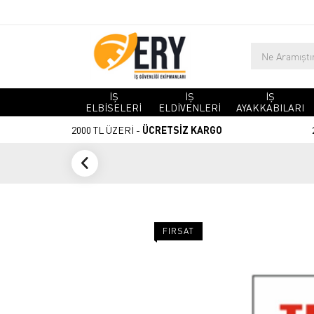
İŞ
İŞ
İŞ
ELBİSELERİ
ELDİVENLERİ
AYAKKABILARI
2000 TL ÜZERİ -
ÜCRETSİZ KARGO
FIRSAT