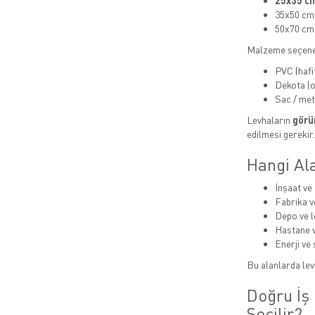
25x35 cm
35x50 cm
50x70 cm
Malzeme seçene
PVC (hafi
Dekota (or
Sac / met
Levhaların
görün
edilmesi gerekir.
Hangi Ala
İnşaat ve 
Fabrika v
Depo ve lo
Hastane v
Enerji ve 
Bu alanlarda levh
Doğru İş 
Seçilir?