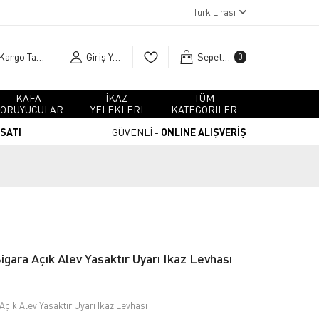
Türk Lirası
Kargo Takip
Giriş Yap
Sepetim
0
KAFA
İKAZ
TÜM
ORUYUCULAR
YELEKLERİ
KATEGORİLER
RSATI
GÜVENLİ -
ONLINE ALIŞVERİŞ
Sigara Açık Alev Yasaktır Uyarı Ikaz Levhası
 Açık Alev Yasaktır Uyarı Ikaz Levhası