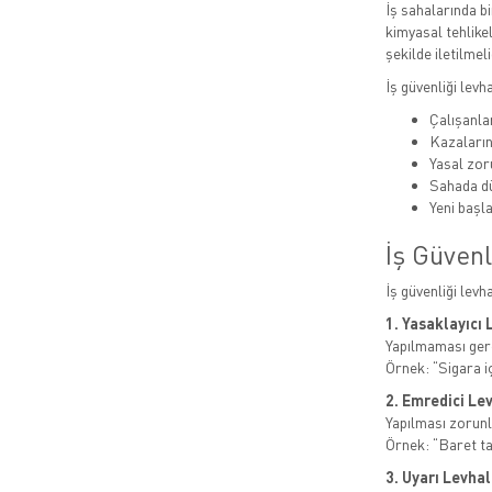
İş sahalarında bi
kimyasal tehlikel
şekilde iletilmeli
İş güvenliği levh
Çalışanlar
Kazaları
Yasal zor
Sahada dü
Yeni başla
İş Güvenl
İş güvenliği levh
1. Yasaklayıcı 
Yapılmaması gere
Örnek: “Sigara i
2. Emredici Le
Yapılması zorunl
Örnek: “Baret t
3. Uyarı Levhal