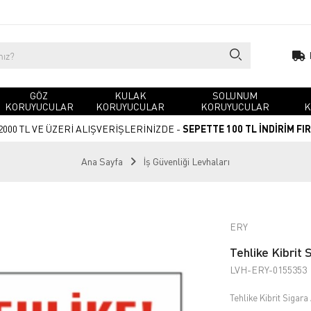
GÖZ
KULAK
SOLUNUM
KORUYUCULAR
KORUYUCULAR
KORUYUCULAR
K
2000 TL VE ÜZERİ ALIŞVERİŞLERİNİZDE -
SEPETTE 100 TL İNDİRİM FI
Ana Sayfa
İş Güvenliği Levhaları
ERY
Tehlike Kibrit 
LVH-ERY-0155353
Tehlike Kibrit Sigara