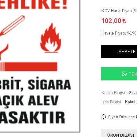
KDV Hariç Fiyatı (
%
102,00
Havale Fiyatı:
96,9
SEPETE
TEK
Kargo Bilgisi:
2 iş
İade Bilgisi:
Fiyatı Düşünce 
ÜRÜN BILGISI