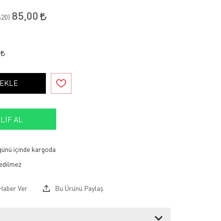
85,00
20
):
0
 EKLE
LIF AL
 günü içinde kargoda
Haber Ver
Bu Ürünü Paylaş