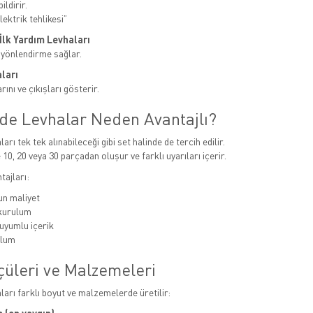
ildirir.
ektrik tehlikesi”
e İlk Yardım Levhaları
 yönlendirme sağlar.
ları
ını ve çıkışları gösterir.
nde Levhalar Neden Avantajlı?
ları tek tek alınabileceği gibi set halinde de tercih edilir.
 10, 20 veya 30 parçadan oluşur ve farklı uyarıları içerir.
tajları:
n maliyet
 kurulum
uyumlu içerik
ulum
çüleri ve Malzemeleri
aları farklı boyut ve malzemelerde üretilir: