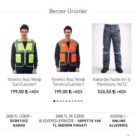
Benzer Ürünler
Yönetici İkaz Yeleği
Yönetici İkaz Yeleği
Gabardin Yazlık Gri İş
Sarı/Lacivert
Turuncu/Lacivert
Pantolonu 16/12
199,00
199,00
526,50
+KDV
+KDV
+KDV
2000 TL ÜZERİ -
2000 TL VE ÜZERİ
GÜVENLİ -
ÜCRETSİZ
ALIŞVERİŞLERİNİZDE -
SEPETTE 100
ONLINE
KARGO
TL İNDİRİM FIRSATI
ALIŞVERİŞ