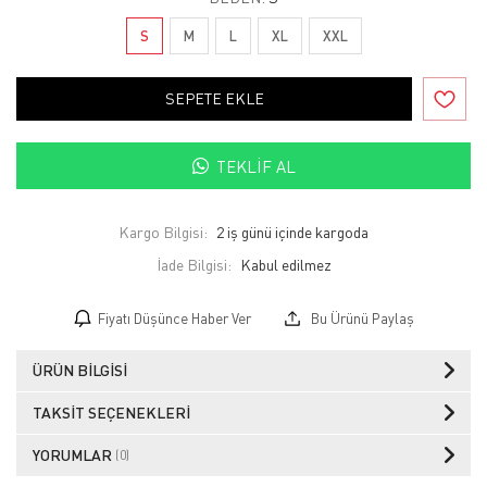
S
M
L
XL
XXL
SEPETE EKLE
TEKLIF AL
Kargo Bilgisi:
2 iş günü içinde kargoda
İade Bilgisi:
Fiyatı Düşünce Haber Ver
Bu Ürünü Paylaş
ÜRÜN BILGISI
TAKSIT SEÇENEKLERI
YORUMLAR
(0)