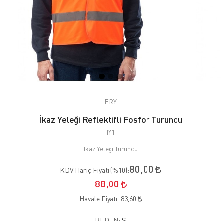
ERY
İkaz Yeleği Reflektifli Fosfor Turuncu
İY1
İkaz Yeleği Turuncu
80,00
KDV Hariç Fiyatı (
%10
):
88,00
Havale Fiyatı:
83,60
BEDEN:
S