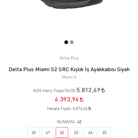
Delta Plus
Delta Plus Miami S2 SRC Kışlık İş Ayakkabısı Siyah
Miami K
5.812,69
KDV Hariç Fiyatı (
%10
):
6.393,96
Havale Fiyatı:
6.074,26
NUMARA:
42
40
41
42
43
44
45