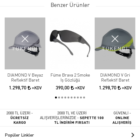
Benzer Ürünler
TÜKENDİ
TÜKENDİ
DIAMOND V Beyaz
Füme Brava 2 Smoke
DIAMOND V Gri
Reflektif Baret
İş Gözlüğü
Reflektif Baret
1.298,70
390,00
1.298,70
+KDV
+KDV
+KDV
2000 TL ÜZERİ -
2000 TL VE ÜZERİ
GÜVENLİ -
ÜCRETSİZ
ALIŞVERİŞLERİNİZDE -
SEPETTE 100
ONLINE
KARGO
TL İNDİRİM FIRSATI
ALIŞVERİŞ
Popüler Linkler