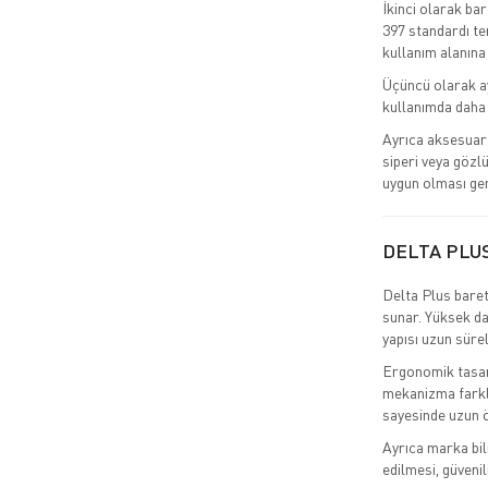
İkinci olarak ba
397 standardı tem
kullanım alanına
Üçüncü olarak ay
kullanımda daha 
Ayrıca aksesuar 
siperi veya gözlü
uygun olması ger
DELTA PLU
Delta Plus baret
sunar. Yüksek da
yapısı uzun süre
Ergonomik tasarı
mekanizma farklı
sayesinde uzun ö
Ayrıca marka bil
edilmesi, güvenil