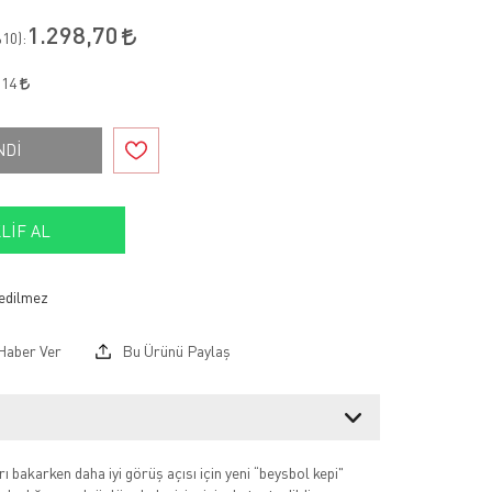
1.298,70
10
):
,14
NDİ
LIF AL
Haber Ver
Bu Ürünü Paylaş
 bakarken daha iyi görüş açısı için yeni “beysbol kepi"