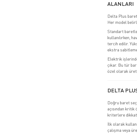
ALANLARI
Delta Plus baret
Her model belirl
Standart baretle
kullanılırken, ha
tercih edilir. Yü
ekstra sabitleme 
Elektrik işlerind
çıkar. Bu tür ba
özel olarak üreti
DELTA PLUS
Doğru baret seçi
açısından kritik
kriterlere dikkat
İlk olarak kullan
çalışma veya üret