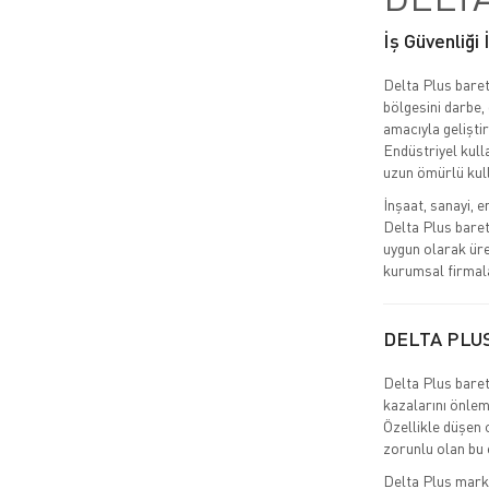
İş Güvenliği
Delta Plus baret
bölgesini darbe,
amacıyla geliştir
Endüstriyel kulla
uzun ömürlü kul
İnşaat, sanayi, e
Delta Plus baret
uygun olarak üre
kurumsal firmala
DELTA PLU
Delta Plus baret,
kazalarını önlem
Özellikle düşen 
zorunlu olan bu e
Delta Plus markas