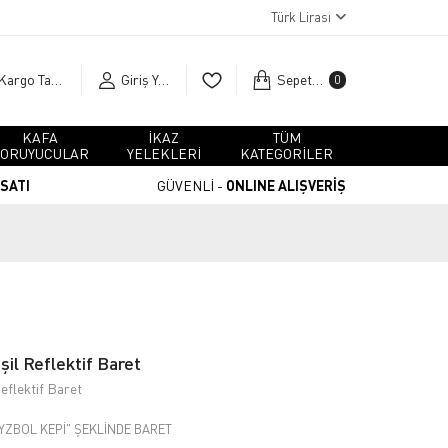
Türk Lirası
Kargo Takip
Giriş Yap
Sepetim
0
KAFA
İKAZ
TÜM
ORUYUCULAR
YELEKLERİ
KATEGORİLER
RSATI
GÜVENLİ -
ONLINE ALIŞVERİŞ
l Reflektif Baret
flektif Baret
EYZBOL KEPİ" ŞEKLİNDE BARET