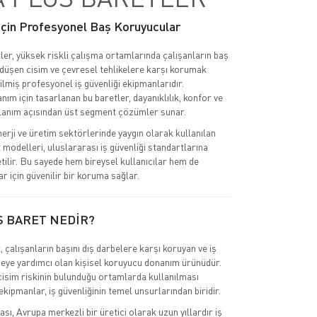
 İçin Profesyonel Baş Koruyucular
ler, yüksek riskli çalışma ortamlarında çalışanların baş
 düşen cisim ve çevresel tehlikelere karşı korumak
ilmiş profesyonel iş güvenliği ekipmanlarıdır.
nım için tasarlanan bu baretler, dayanıklılık, konfor ve
lanım açısından üst segment çözümler sunar.
nerji ve üretim sektörlerinde yaygın olarak kullanılan
 modelleri, uluslararası iş güvenliği standartlarına
tilir. Bu sayede hem bireysel kullanıcılar hem de
r için güvenilir bir koruma sağlar.
S BARET NEDİR?
 çalışanların başını dış darbelere karşı koruyan ve iş
eye yardımcı olan kişisel koruyucu donanım ürünüdür.
cisim riskinin bulunduğu ortamlarda kullanılması
kipmanlar, iş güvenliğinin temel unsurlarından biridir.
ı, Avrupa merkezli bir üretici olarak uzun yıllardır iş