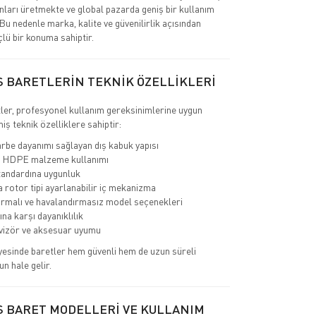
nları üretmekte ve global pazarda geniş bir kullanım
 Bu nedenle marka, kalite ve güvenilirlik açısından
çlü bir konuma sahiptir.
S BARETLERİN TEKNİK ÖZELLİKLERİ
ler, profesyonel kullanım gereksinimlerine uygun
miş teknik özelliklere sahiptir:
rbe dayanımı sağlayan dış kabuk yapısı
 HDPE malzeme kullanımı
andardına uygunluk
a rotor tipi ayarlanabilir iç mekanizma
rmalı ve havalandırmasız model seçenekleri
ına karşı dayanıklılık
 vizör ve aksesuar uyumu
yesinde baretler hem güvenli hem de uzun süreli
un hale gelir.
S BARET MODELLERİ VE KULLANIM