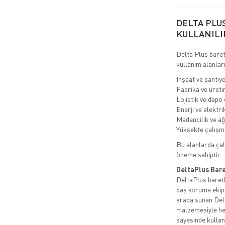
DELTA PLU
KULLANILI
Delta Plus baretl
kullanım alanları
İnşaat ve şantiye
Fabrika ve üreti
Lojistik ve depo
Enerji ve elektrik
Madencilik ve ağ
Yüksekte çalışma
Bu alanlarda çal
öneme sahiptir.
DeltaPlus Bare
DeltaPlus baretle
baş koruma ekipm
arada sunan Delt
malzemesiyle her
sayesinde kulla