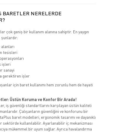
S BARETLER NERELERDE
R?
er çok geniş bir kullanım alanına sahiptir. En yaygın
 şunlardır:
 alanları
m tesisleri
 operasyonları
 işleri
ır sanayi
 gerektiren işler
ışanlar için baret kullanımı hem zorunlu hem de hayati
tler: Üstün Koruma ve Konfor Bir Arada!
r, iş güvenliği standartlarını karşılayan üstün kaliteli
anlarıdır. Çalışanların güvenliğini ve konforunu bir
aPlus baret modelleri, ergonomik tasarımı ve dayanıklı
 sektörde kullanılabilir. Ayarlanabilir iç mekanizması
nıcıya mükemmel bir uyum sağlar. Ayrıca havalandırma