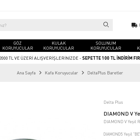
GÖZ
KULAK
SOLUNUM
KORUYUCULAR
KORUYUCULAR
KORUYUCULAR
K
2000 TL VE ÜZERİ ALIŞVERİŞLERİNİZDE -
SEPETTE 100 TL İNDİRİM FI
Ana Sayfa
Kafa Koruyucular
DeltaPlus Baretler
Delta Plus
DIAMOND V Yeşi
DIAMOND V Yeşil Re
DIAMOND5 Yeşil "B