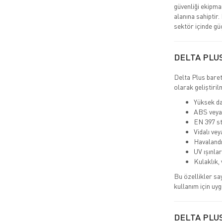
güvenliği ekipma
alanına sahiptir.
sektör içinde gü
DELTA PLU
Delta Plus baret
olarak geliştiril
Yüksek da
ABS veya
EN 397 st
Vidalı vey
Havalandı
UV ışınlar
Kulaklık,
Bu özellikler sa
kullanım için uyg
DELTA PLU