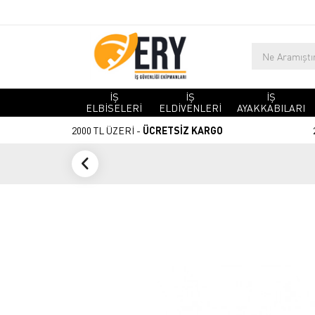
İŞ
İŞ
İŞ
ELBİSELERİ
ELDİVENLERİ
AYAKKABILARI
2000 TL ÜZERİ -
ÜCRETSİZ KARGO