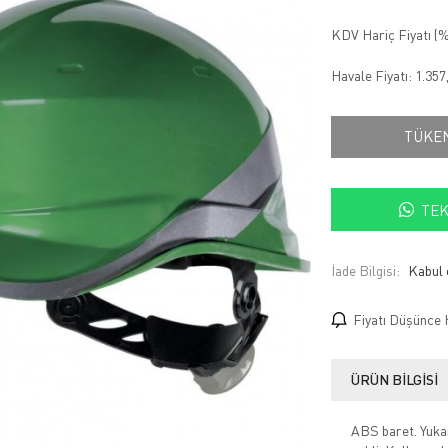
KDV Hariç Fiyatı (
%
Havale Fiyatı:
1.357
TÜKE
TEK
İade Bilgisi:
Fiyatı Düşünce 
ÜRÜN BILGISI
ABS baret. Yukarı