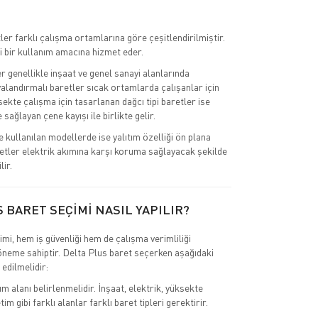
ler farklı çalışma ortamlarına göre çeşitlendirilmiştir.
i bir kullanım amacına hizmet eder.
r genellikle inşaat ve genel sanayi alanlarında
valandırmalı baretler sıcak ortamlarda çalışanlar için
ksekte çalışma için tasarlanan dağcı tipi baretler ise
sağlayan çene kayışı ile birlikte gelir.
e kullanılan modellerde ise yalıtım özelliği ön plana
retler elektrik akımına karşı koruma sağlayacak şekilde
lir.
 BARET SEÇİMİ NASIL YAPILIR?
mi, hem iş güvenliği hem de çalışma verimliliği
 öneme sahiptir. Delta Plus baret seçerken aşağıdaki
 edilmelidir:
ım alanı belirlenmelidir. İnşaat, elektrik, yüksekte
im gibi farklı alanlar farklı baret tipleri gerektirir.