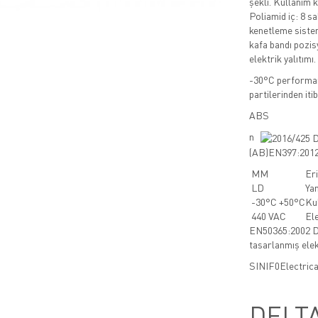
şekli. Kullanım ko
Poliamid iç: 8 s
kenetleme sistem
kafa bandı pozisy
elektrik yalıtımı.
-30°C performan
partilerinden iti
ABS
n
(AB)EN397:2012 
MM
Er
LD
Ya
-30°C +50°C
Kul
440 VAC
Ele
EN50365:2002 Dü
tasarlanmış elek
SINIF
0
Electrica
DELT