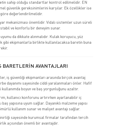
retin sahip olduğu standartlar kontrol edilmelidir. EN
el güvenlik gereksinimlerini karşılar. Ek özellikler ise
 göre değerlendirilmelidir.
ar mekanizması önemlidir. Vidalı sistemler uzun süreli
stabil ve konforlu bir deneyim sunar.
uyumu da dikkate alınmalıdır. Kulak koruyucu, yüz
k gibi ekipmanlarla birlikte kullanılacaksa baretin buna
ekir.
S BARETLERİN AVANTAJLARI
ler, iş güvenliği ekipmanları arasında birçok avantaj
rbe dayanımı sayesinde ciddi yaralanmaları önler. Hafif
li kullanımda boyun ve baş yorgunluğunu azaltır.
m, kullanıcı konforunu artırırken ayarlanabilir iç
 baş yapısına uyum sağlar. Dayanıklı malzeme yapısı
mürlü kullanım sunar ve maliyet avantajı sağlar.
inirliği sayesinde kurumsal firmalar tarafından tercih
irlik açısından önemli bir avantajdır.