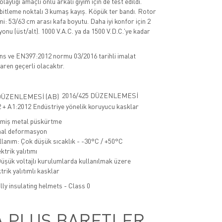
laylığı amaçlı önlü arkalı giyim için de test edildi.
abitleme noktalı 3 kumaş kayış. Köpük ter bandı. Rotor
i: 53/63 cm arası kafa boyutu. Daha iyi konfor için 2
onu (üst/alt). 1000 V.A.C. ya da 1500 V.D.C.'ye kadar
s ve EN397:2012 normu 03/2016 tarihli imalat
baren geçerli olacaktır.
2016/425 DÜZENLEMESİ
+ A1:2012 Endüstriye yönelik koruyucu kasklar
imiş metal püskürtme
nal deformasyon
lanım: Çok düşük sıcaklık - -30°C / +50°C
ktrik yalıtımı
şük voltajlı kurulumlarda kullanılmak üzere
trik yalıtımlı kasklar
lly insulating helmets - Class 0
A PLUS BARETLER