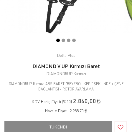
Delta Plus
DIAMOND V UP Kırmızı Baret
DIAMOND5UP Kırmızı
DIAMOND5UP Kırmızı ABS BARET "BEYZBOL KEPİ" ŞEKLİNDE + ÇENE
BAĞLANTISI - ROTOR AYARLAMA
2.860,00
KDV Hariç Fiyatı (
%10
):
Havale Fiyatı:
2.988,70
TÜKENDİ