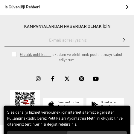
İş Güvenliği Rehberi
KAMPANYALARDAN HABERDAR OLMAK İÇİN
Gizlilik politikasını
okudum ve elektronik posta almayı kabul
ediyorum.
Download on the
Download on
App Store
Google play
Size daha iyi hizmet verebilmek için internet sitemizde çerezler
kullanılmaktadır. Çerez Politikaları Aydınlatma Metni’ni okuyabilir ve
dilerseniz tercihlerinizi değiştirebilirsiniz.
© 2023
ERY İş Güvenliği Ekipmanları
. Tüm hakları saklıdır.