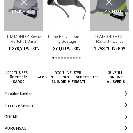
TÜKENDİ
TÜKENDİ
DIAMOND V Beyaz
Füme Brava 2 Smoke
DIAMOND V Gri
Reflektif Baret
İş Gözlüğü
Reflektif Baret
1.298,70
390,00
1.298,70
+KDV
+KDV
+KDV
2000 TL ÜZERİ -
2000 TL VE ÜZERİ
GÜVENLİ -
ÜCRETSİZ
ALIŞVERİŞLERİNİZDE -
SEPETTE 100
ONLINE
KARGO
TL İNDİRİM FIRSATI
ALIŞVERİŞ
Popüler Linkler
Pazaryerlerimiz
ÖDEME
KURUMSAL