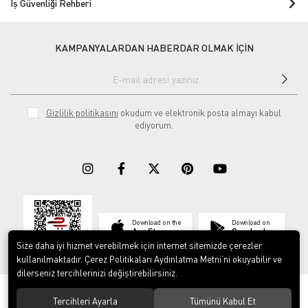
İş Güvenliği Rehberi
KAMPANYALARDAN HABERDAR OLMAK İÇİN
Gizlilik politikasını
okudum ve elektronik posta almayı kabul
ediyorum.
Download on the
Download on
App Store
Google play
Size daha iyi hizmet verebilmek için internet sitemizde çerezler
kullanılmaktadır. Çerez Politikaları Aydınlatma Metni’ni okuyabilir ve
dilerseniz tercihlerinizi değiştirebilirsiniz.
© 2023
ERY İş Güvenliği Ekipmanları
. Tüm hakları saklıdır.
Tercihleri Ayarla
Tümünü Kabul Et