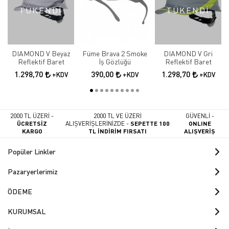
TÜKENDİ
TÜKENDİ
DIAMOND V Beyaz
Füme Brava 2 Smoke
DIAMOND V Gri
Reflektif Baret
İş Gözlüğü
Reflektif Baret
1.298,70
390,00
1.298,70
+KDV
+KDV
+KDV
2000 TL ÜZERİ -
2000 TL VE ÜZERİ
GÜVENLİ -
ÜCRETSİZ
ALIŞVERİŞLERİNİZDE -
SEPETTE 100
ONLINE
KARGO
TL İNDİRİM FIRSATI
ALIŞVERİŞ
Popüler Linkler
Pazaryerlerimiz
ÖDEME
KURUMSAL