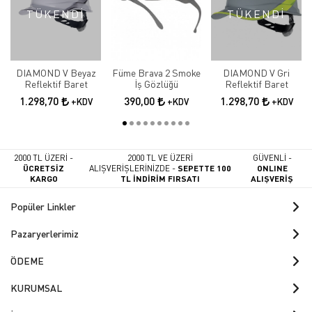
TÜKENDİ
TÜKENDİ
DIAMOND V Beyaz
Füme Brava 2 Smoke
DIAMOND V Gri
Reflektif Baret
İş Gözlüğü
Reflektif Baret
1.298,70
390,00
1.298,70
+KDV
+KDV
+KDV
2000 TL ÜZERİ -
2000 TL VE ÜZERİ
GÜVENLİ -
ÜCRETSİZ
ALIŞVERİŞLERİNİZDE -
SEPETTE 100
ONLINE
KARGO
TL İNDİRİM FIRSATI
ALIŞVERİŞ
Popüler Linkler
Pazaryerlerimiz
ÖDEME
KURUMSAL