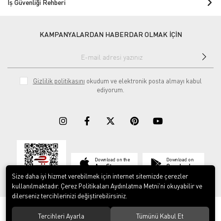
İş Güvenliği Rehberi
KAMPANYALARDAN HABERDAR OLMAK İÇİN
Gizlilik politikasını
okudum ve elektronik posta almayı kabul
ediyorum.
Download on the
Download on
App Store
Google play
Size daha iyi hizmet verebilmek için internet sitemizde çerezler
kullanılmaktadır. Çerez Politikaları Aydınlatma Metni’ni okuyabilir ve
dilerseniz tercihlerinizi değiştirebilirsiniz.
© 2023
ERY İş Güvenliği Ekipmanları
. Tüm hakları saklıdır.
Tercihleri Ayarla
Tümünü Kabul Et