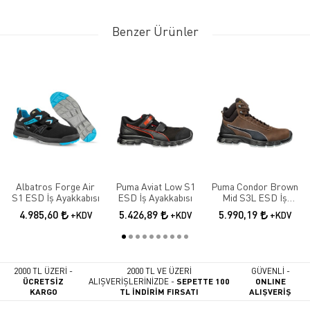
Benzer Ürünler
Albatros Forge Air
Puma Aviat Low S1
Puma Condor Brown
S1 ESD İş Ayakkabısı
ESD İş Ayakkabısı
Mid S3L ESD İş
Ayakkabısı
4.985,60
5.426,89
5.990,19
+KDV
+KDV
+KDV
2000 TL ÜZERİ -
2000 TL VE ÜZERİ
GÜVENLİ -
ÜCRETSİZ
ALIŞVERİŞLERİNİZDE -
SEPETTE 100
ONLINE
KARGO
TL İNDİRİM FIRSATI
ALIŞVERİŞ