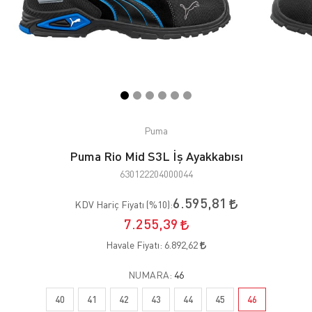
Puma
Puma Rio Mid S3L İş Ayakkabısı
630122204000044
6.595,81
KDV Hariç Fiyatı (
%10
):
7.255,39
Havale Fiyatı:
6.892,62
NUMARA:
46
40
41
42
43
44
45
46