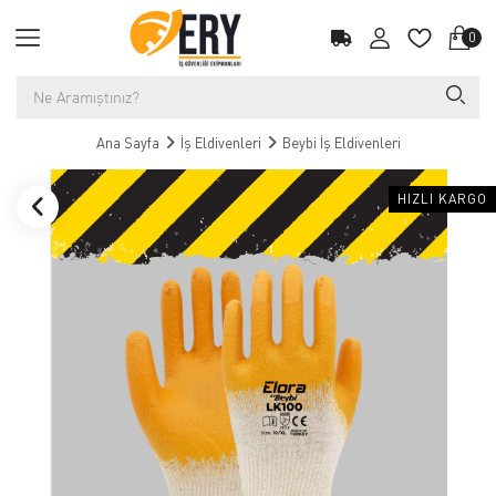
0
Ana Sayfa
İş Eldivenleri
Beybi İş Eldivenleri
HIZLI KARGO