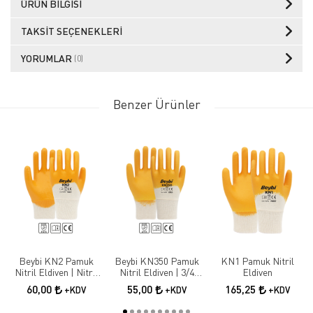
ÜRÜN BILGISI
TAKSIT SEÇENEKLERI
YORUMLAR
(0)
Benzer Ürünler
Beybi KN2 Pamuk
Beybi KN350 Pamuk
KN1 Pamuk Nitril
Nitril Eldiven | Nitril
Nitril Eldiven | 3/4
Eldiven
Kaplama İş Güvenliği
Nitril Kaplama İş
60,00
55,00
165,25
+KDV
+KDV
+KDV
Eldiveni
Eldiveni