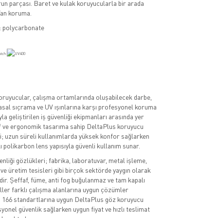
un parçası. Baret ve kulak koruyucularla bir arada
Yan koruma.
: polycarbonate
oruyucular, çalışma ortamlarında oluşabilecek darbe,
asal sıçrama ve UV ışınlarına karşı profesyonel koruma
a geliştirilen iş güvenliği ekipmanları arasında yer
if ve ergonomik tasarıma sahip DeltaPlus koruyucu
; uzun süreli kullanımlarda yüksek konfor sağlarken
ı polikarbon lens yapısıyla güvenli kullanım sunar.
nliği gözlükleri; fabrika, laboratuvar, metal işleme,
 ve üretim tesisleri gibi birçok sektörde yaygın olarak
dir. Şeffaf, füme, anti fog buğulanmaz ve tam kapalı
ller farklı çalışma alanlarına uygun çözümler
 166 standartlarına uygun DeltaPlus göz koruyucu
yonel güvenlik sağlarken uygun fiyat ve hızlı teslimat