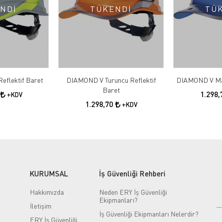
NDİ
TÜKENDİ
TÜ
eflektif Baret
DIAMOND V Turuncu Reflektif
Baret
1.298
+KDV
1.298,70
+KDV
KURUMSAL
İş Güvenliği Rehberi
Hakkımızda
Neden ERY İş Güvenliği
Ekipmanları?
İletişim
İş Güvenliği Ekipmanları Nelerdir?
ERY İş Güvenliği