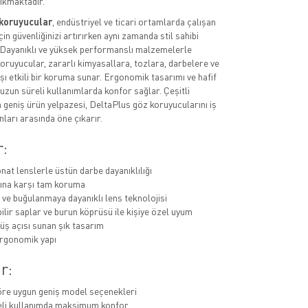
çıkmaktadır.
koruyucular
, endüstriyel ve ticari ortamlarda çalışan
in güvenliğinizi artırırken aynı zamanda stil sahibi
 Dayanıklı ve yüksek performanslı malzemelerle
koruyucular, zararlı kimyasallara, tozlara, darbelere ve
şı etkili bir koruma sunar. Ergonomik tasarımı ve hafif
 uzun süreli kullanımlarda konfor sağlar. Çeşitli
n geniş ürün yelpazesi, DeltaPlus göz koruyucularını iş
ları arasında öne çıkarır.
r:
nat lenslerle üstün darbe dayanıklılığı
rına karşı tam koruma
 ve buğulanmaya dayanıklı lens teknolojisi
ilir saplar ve burun köprüsü ile kişiye özel uyum
üş açısı sunan şık tasarım
ergonomik yapı
r:
re uygun geniş model seçenekleri
eli kullanımda maksimum konfor