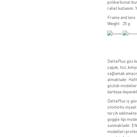
polikarbonat bur
rahat kullanım. 
Frame and lens 
Weight : 25 g
DeltaPlus göz k
çapak, toz, kimy
sağlamak amacıyl
almaktadır. Haf
gözlük modelleri
darbeye dayanıkl
DeltaPlus iş güve
otomotiv, inşaat
tercih edilmekte
goggle tipi mode
sunmaktadır. EN
modelleri profes