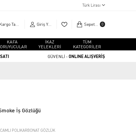
Türk Lirası
Kargo Takip
Giriş Yap
Sepetim
0
KAFA
İKAZ
TÜM
ORUYUCULAR
YELEKLERİ
KATEGORİLER
RSATI
GÜVENLİ -
ONLINE ALIŞVERİŞ
Smoke İş Gözlüğü
 CAMLI POLIKARBONAT GÖZLÜK