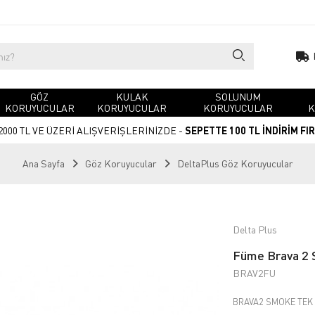
GÖZ
KULAK
SOLUNUM
KORUYUCULAR
KORUYUCULAR
KORUYUCULAR
K
2000 TL VE ÜZERİ ALIŞVERİŞLERİNİZDE -
SEPETTE 100 TL İNDİRİM FI
Ana Sayfa
Göz Koruyucular
DeltaPlus Göz Koruyucular
Delta Plus
Füme Brava 2 
BRAV2FU
BRAVA2 SMOKE TEK