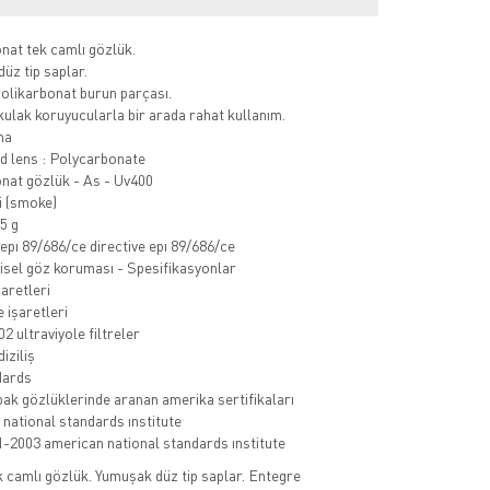
nat tek camlı gözlük.
üz tip saplar.
olikarbonat burun parçası.
kulak koruyucularla bir arada rahat kullanım.
ma
 lens : Polycarbonate
nat gözlük - As - Uv400
i (smoke)
5 g
 epı 89/686/ce directive epı 89/686/ce
isel göz koruması - Spesifikasyonlar
aretleri
 işaretleri
2 ultraviyole filtreler
iziliş
dards
pak gözlüklerinde aranan amerika sertifikaları
national standards ınstitute
1-2003 american national standards ınstitute
 camlı gözlük. Yumuşak düz tip saplar. Entegre