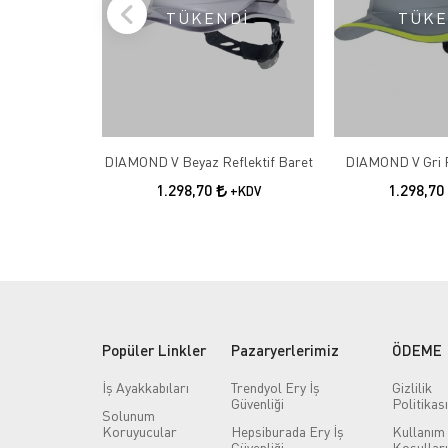
TÜKENDİ
TÜKE
DIAMOND V Beyaz Reflektif Baret
DIAMOND V Gri R
1.298,70
1.298,70
+KDV
Popüler Linkler
Pazaryerlerimiz
ÖDEME
İş Ayakkabıları
Trendyol Ery İş
Gizlilik
Güvenliği
Politikası
Solunum
Koruyucular
Hepsiburada Ery İş
Kullanım
Güvenliği
Koşulları