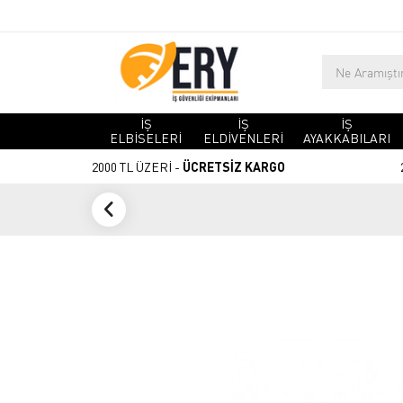
İŞ
İŞ
İŞ
ELBİSELERİ
ELDİVENLERİ
AYAKKABILARI
2000 TL ÜZERİ -
ÜCRETSİZ KARGO