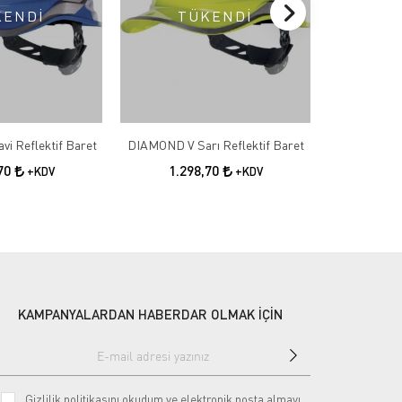
KENDİ
TÜKENDİ
T
DIAMOND V Mavi Reflektif Baret
DIAMOND V Sarı Reflektif Baret
DIAMOND V S
,70
1.298,70
1.2
+KDV
+KDV
KAMPANYALARDAN HABERDAR OLMAK İÇİN
Gizlilik politikasını
okudum ve elektronik posta almayı