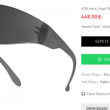
KDV Hariç Fiyatı (
%
468,00
Havale Fiyatı:
444,
SEPETE
TEK
Kargo Bilgisi:
3 iş
İade Bilgisi:
Fiyatı Düşünce 
ÜRÜN BILGISI