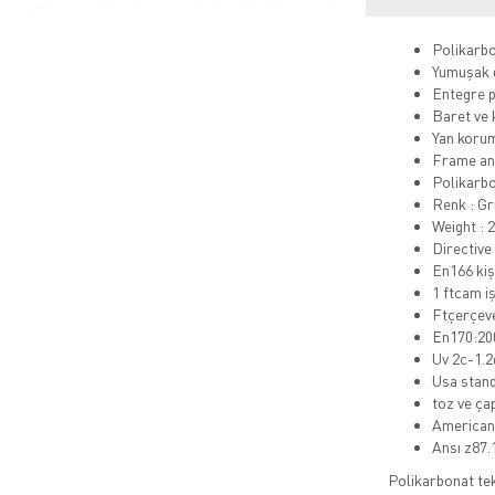
Polikarbo
Yumuşak d
Entegre p
Baret ve 
Yan koru
Frame and
Polikarbo
Renk : Gr
Weight : 2
Directive
En166 kiş
1 ftcam iş
Ftçerçeve
En170:200
Uv 2c-1.2d
Usa stan
toz ve ça
American 
Ansı z87.
Polikarbonat tek