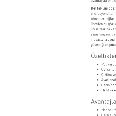
avantajıyla öne 
DeltaPlus göz 
profesyoneller iç
olmanızı sağlar.
üretilen bu göz 
UV ışınlarına kar
yapısı sayesinde
ihtiyaçlara uygu
güvenliği ekipman
Özellikle
Polikarbo
UV ışınla
Çizilmeye
Ayarlanab
Geniş gör
Hafif ve 
Avantajla
Her sektö
Uzun sür