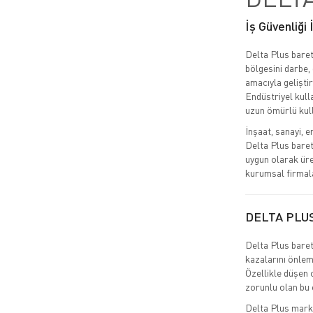
İş Güvenliği
Delta Plus baret
bölgesini darbe,
amacıyla geliştir
Endüstriyel kulla
uzun ömürlü kul
İnşaat, sanayi, e
Delta Plus baret
uygun olarak üre
kurumsal firmala
DELTA PLU
Delta Plus baret,
kazalarını önlem
Özellikle düşen 
zorunlu olan bu e
Delta Plus markas