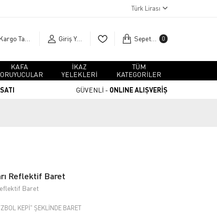
Türk Lirası
Kargo Takip
Giriş Yap
Sepetim
0
KAFA
İKAZ
TÜM
ORUYUCULAR
YELEKLERİ
KATEGORİLER
RSATI
GÜVENLİ -
ONLINE ALIŞVERİŞ
ı Reflektif Baret
flektif Baret
YZBOL KEPİ" ŞEKLİNDE BARET