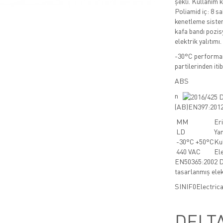
şekli. Kullanım ko
Poliamid iç: 8 s
kenetleme sistem
kafa bandı pozisy
elektrik yalıtımı.
-30°C performan
partilerinden iti
ABS
n
(AB)EN397:2012 
MM
Er
LD
Ya
-30°C +50°C
Kul
440 VAC
Ele
EN50365:2002 Dü
tasarlanmış elek
SINIF
0
Electrica
DELT