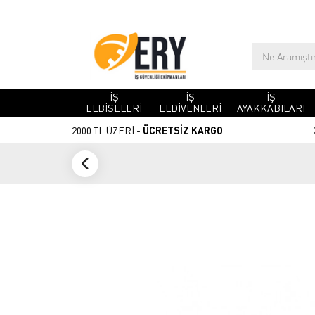
İŞ
İŞ
İŞ
ELBİSELERİ
ELDİVENLERİ
AYAKKABILARI
2000 TL ÜZERİ -
ÜCRETSİZ KARGO