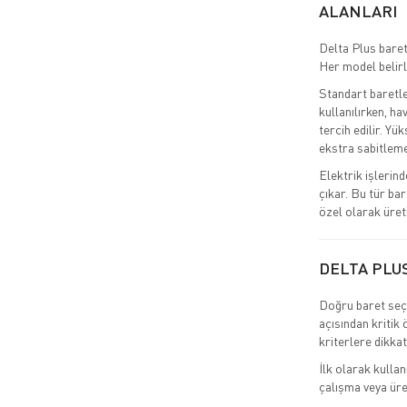
ALANLARI
Delta Plus baret
Her model belirl
Standart baretle
kullanılırken, ha
tercih edilir. Yü
ekstra sabitleme 
Elektrik işlerind
çıkar. Bu tür ba
özel olarak üreti
DELTA PLUS
Doğru baret seçi
açısından kritik
kriterlere dikkat
İlk olarak kullan
çalışma veya üret