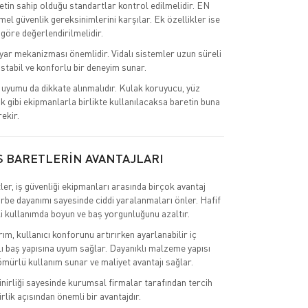
retin sahip olduğu standartlar kontrol edilmelidir. EN
el güvenlik gereksinimlerini karşılar. Ek özellikler ise
 göre değerlendirilmelidir.
ar mekanizması önemlidir. Vidalı sistemler uzun süreli
stabil ve konforlu bir deneyim sunar.
uyumu da dikkate alınmalıdır. Kulak koruyucu, yüz
k gibi ekipmanlarla birlikte kullanılacaksa baretin buna
ekir.
S BARETLERİN AVANTAJLARI
ler, iş güvenliği ekipmanları arasında birçok avantaj
rbe dayanımı sayesinde ciddi yaralanmaları önler. Hafif
li kullanımda boyun ve baş yorgunluğunu azaltır.
m, kullanıcı konforunu artırırken ayarlanabilir iç
 baş yapısına uyum sağlar. Dayanıklı malzeme yapısı
mürlü kullanım sunar ve maliyet avantajı sağlar.
inirliği sayesinde kurumsal firmalar tarafından tercih
irlik açısından önemli bir avantajdır.