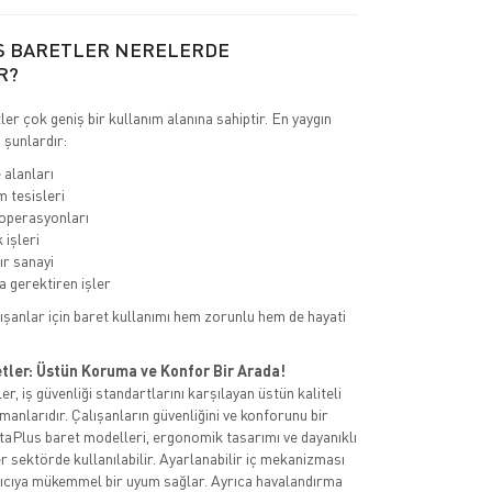
S BARETLER NERELERDE
R?
er çok geniş bir kullanım alanına sahiptir. En yaygın
 şunlardır:
 alanları
m tesisleri
 operasyonları
 işleri
ır sanayi
 gerektiren işler
ışanlar için baret kullanımı hem zorunlu hem de hayati
tler: Üstün Koruma ve Konfor Bir Arada!
r, iş güvenliği standartlarını karşılayan üstün kaliteli
anlarıdır. Çalışanların güvenliğini ve konforunu bir
aPlus baret modelleri, ergonomik tasarımı ve dayanıklı
 sektörde kullanılabilir. Ayarlanabilir iç mekanizması
nıcıya mükemmel bir uyum sağlar. Ayrıca havalandırma