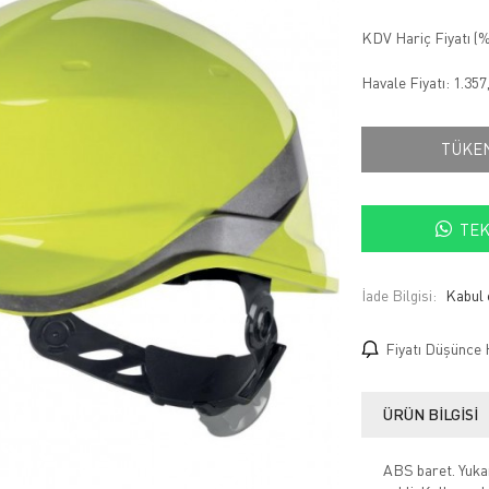
KDV Hariç Fiyatı (
%
Havale Fiyatı:
1.357
TÜKE
TEK
İade Bilgisi:
Fiyatı Düşünce 
ÜRÜN BILGISI
ABS baret. Yukarı