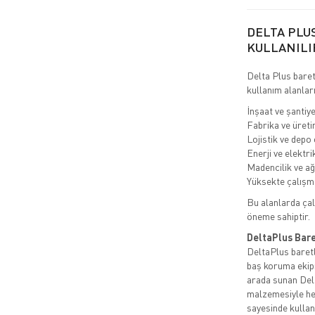
DELTA PLU
KULLANILI
Delta Plus baretl
kullanım alanları
İnşaat ve şantiye
Fabrika ve üreti
Lojistik ve depo
Enerji ve elektrik
Madencilik ve ağ
Yüksekte çalışma
Bu alanlarda çal
öneme sahiptir.
DeltaPlus Bare
DeltaPlus baretle
baş koruma ekipm
arada sunan Delt
malzemesiyle her
sayesinde kulla