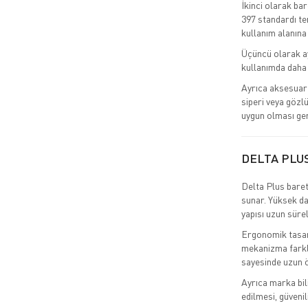
İkinci olarak ba
397 standardı tem
kullanım alanına
Üçüncü olarak ay
kullanımda daha 
Ayrıca aksesuar 
siperi veya gözlü
uygun olması ger
DELTA PLU
Delta Plus baret
sunar. Yüksek da
yapısı uzun süre
Ergonomik tasarı
mekanizma farklı
sayesinde uzun ö
Ayrıca marka bil
edilmesi, güvenil