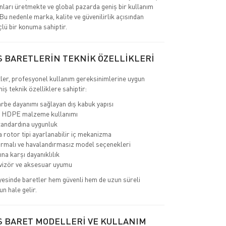
nları üretmekte ve global pazarda geniş bir kullanım
 Bu nedenle marka, kalite ve güvenilirlik açısından
çlü bir konuma sahiptir.
S BARETLERİN TEKNİK ÖZELLİKLERİ
ler, profesyonel kullanım gereksinimlerine uygun
miş teknik özelliklere sahiptir:
rbe dayanımı sağlayan dış kabuk yapısı
 HDPE malzeme kullanımı
andardına uygunluk
a rotor tipi ayarlanabilir iç mekanizma
rmalı ve havalandırmasız model seçenekleri
ına karşı dayanıklılık
 vizör ve aksesuar uyumu
yesinde baretler hem güvenli hem de uzun süreli
un hale gelir.
S BARET MODELLERİ VE KULLANIM