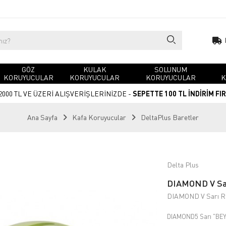
GÖZ
KULAK
SOLUNUM
KORUYUCULAR
KORUYUCULAR
KORUYUCULAR
K
2000 TL VE ÜZERİ ALIŞVERİŞLERİNİZDE -
SEPETTE 100 TL İNDİRİM FI
Ana Sayfa
Kafa Koruyucular
DeltaPlus Baretler
Delta Plus
DIAMOND V Sar
DIAMOND V Sarı Re
DIAMOND5 Sarı "BE