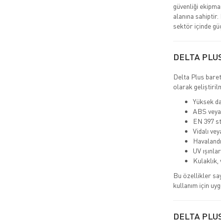
güvenliği ekipma
alanına sahiptir.
sektör içinde gü
DELTA PLU
Delta Plus baret
olarak geliştiril
Yüksek da
ABS veya
EN 397 st
Vidalı vey
Havalandı
UV ışınlar
Kulaklık,
Bu özellikler sa
kullanım için uyg
DELTA PLU