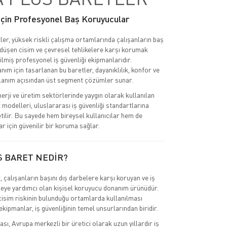
 İçin Profesyonel Baş Koruyucular
ler, yüksek riskli çalışma ortamlarında çalışanların baş
 düşen cisim ve çevresel tehlikelere karşı korumak
ilmiş profesyonel iş güvenliği ekipmanlarıdır.
nım için tasarlanan bu baretler, dayanıklılık, konfor ve
lanım açısından üst segment çözümler sunar.
nerji ve üretim sektörlerinde yaygın olarak kullanılan
 modelleri, uluslararası iş güvenliği standartlarına
tilir. Bu sayede hem bireysel kullanıcılar hem de
r için güvenilir bir koruma sağlar.
S BARET NEDİR?
 çalışanların başını dış darbelere karşı koruyan ve iş
eye yardımcı olan kişisel koruyucu donanım ürünüdür.
cisim riskinin bulunduğu ortamlarda kullanılması
kipmanlar, iş güvenliğinin temel unsurlarından biridir.
ı, Avrupa merkezli bir üretici olarak uzun yıllardır iş