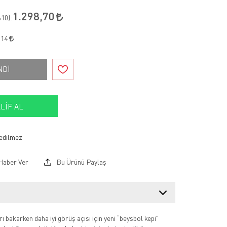
1.298,70
10
):
,14
NDİ
LIF AL
Haber Ver
Bu Ürünü Paylaş
 bakarken daha iyi görüş açısı için yeni “beysbol kepi"