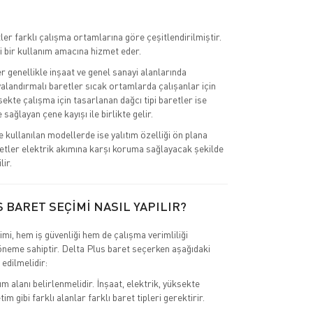
ler farklı çalışma ortamlarına göre çeşitlendirilmiştir.
i bir kullanım amacına hizmet eder.
r genellikle inşaat ve genel sanayi alanlarında
valandırmalı baretler sıcak ortamlarda çalışanlar için
ksekte çalışma için tasarlanan dağcı tipi baretler ise
sağlayan çene kayışı ile birlikte gelir.
e kullanılan modellerde ise yalıtım özelliği ön plana
retler elektrik akımına karşı koruma sağlayacak şekilde
lir.
 BARET SEÇİMİ NASIL YAPILIR?
mi, hem iş güvenliği hem de çalışma verimliliği
 öneme sahiptir. Delta Plus baret seçerken aşağıdaki
 edilmelidir:
ım alanı belirlenmelidir. İnşaat, elektrik, yüksekte
im gibi farklı alanlar farklı baret tipleri gerektirir.