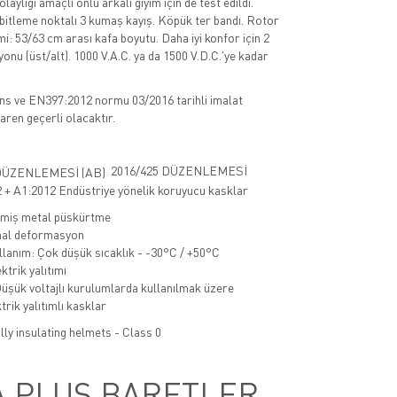
laylığı amaçlı önlü arkalı giyim için de test edildi.
abitleme noktalı 3 kumaş kayış. Köpük ter bandı. Rotor
i: 53/63 cm arası kafa boyutu. Daha iyi konfor için 2
onu (üst/alt). 1000 V.A.C. ya da 1500 V.D.C.'ye kadar
s ve EN397:2012 normu 03/2016 tarihli imalat
baren geçerli olacaktır.
2016/425 DÜZENLEMESİ
+ A1:2012 Endüstriye yönelik koruyucu kasklar
imiş metal püskürtme
nal deformasyon
lanım: Çok düşük sıcaklık - -30°C / +50°C
ktrik yalıtımı
şük voltajlı kurulumlarda kullanılmak üzere
trik yalıtımlı kasklar
lly insulating helmets - Class 0
A PLUS BARETLER