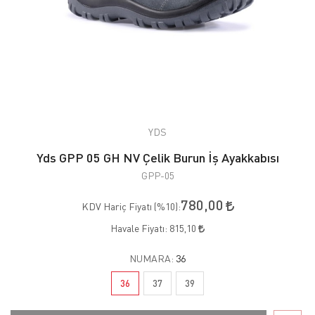
YDS
Yds GPP 05 GH NV Çelik Burun İş Ayakkabısı
GPP-05
780,00
KDV Hariç Fiyatı (
%10
):
Havale Fiyatı:
815,10
NUMARA:
36
36
37
39