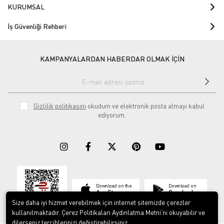
KURUMSAL
İş Güvenliği Rehberi
KAMPANYALARDAN HABERDAR OLMAK İÇİN
Gizlilik politikasını
okudum ve elektronik posta almayı kabul
ediyorum.
Download on the
Download on
App Store
Google play
Size daha iyi hizmet verebilmek için internet sitemizde çerezler
kullanılmaktadır. Çerez Politikaları Aydınlatma Metni’ni okuyabilir ve
dilerseniz tercihlerinizi değiştirebilirsiniz.