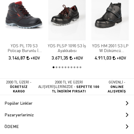
YDS PL 170 S3
YDS PLSP 1090 S3 İş
YDS HM 2001 S3 LP
Policap Burunlu İş
Ayakkabısı
W Dökümcü
Botu
Ayakkabısı
3.146,87
3.671,35
4.911,03
+KDV
+KDV
+KDV
2000 TL ÜZERİ -
2000 TL VE ÜZERİ
GÜVENLİ -
ÜCRETSİZ
ALIŞVERİŞLERİNİZDE -
SEPETTE 100
ONLINE
KARGO
TL İNDİRİM FIRSATI
ALIŞVERİŞ
Popüler Linkler
Pazaryerlerimiz
ÖDEME