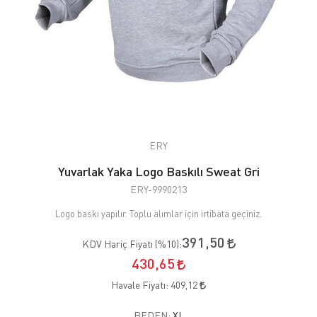
ERY
Yuvarlak Yaka Logo Baskılı Sweat Gri
ERY-9990213
Logo baskı yapılır. Toplu alımlar için irtibata geçiniz.
391,50
KDV Hariç Fiyatı (
%10
):
430,65
Havale Fiyatı:
409,12
BEDEN:
XL