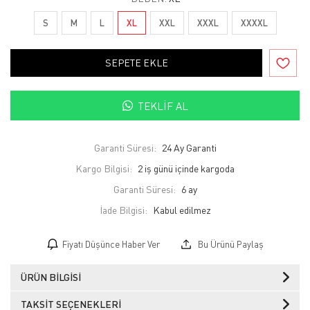
S
M
L
XL
XXL
XXXL
XXXXL
SEPETE EKLE
TEKLIF AL
Garanti Süresi:
24 Ay Garanti
Kargo Bilgisi:
2 iş günü içinde kargoda
Garanti Süresi:
6 ay
İade Bilgisi:
Fiyatı Düşünce Haber Ver
Bu Ürünü Paylaş
ÜRÜN BILGISI
TAKSIT SEÇENEKLERI