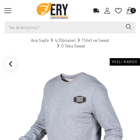
0
Ana Sayfa
İş Elbiseleri
TShirt ve Sweat
O Yaka Sweat
HIZLI KARGO