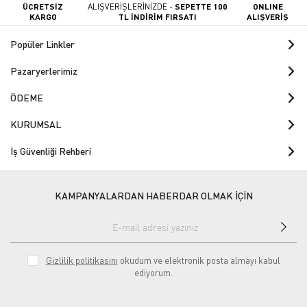
ÜCRETSİZ
ALIŞVERİŞLERİNİZDE -
SEPETTE 100
ONLINE
KARGO
TL İNDİRİM FIRSATI
ALIŞVERİŞ
Popüler Linkler
Pazaryerlerimiz
ÖDEME
KURUMSAL
İş Güvenliği Rehberi
KAMPANYALARDAN HABERDAR OLMAK İÇİN
Gizlilik politikasını
okudum ve elektronik posta almayı kabul
ediyorum.