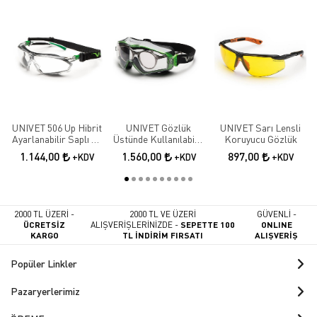
UNIVET 506 Up Hibrit
UNIVET Gözlük
UNIVET Sarı Lensli
Ayarlanabilir Saplı Ve
Üstünde Kullanılabilir
Koruyucu Gözlük
Baş Bantlı Çizilmeye
Kauçuk Içlikli
1.144,00
1.560,00
897,00
+KDV
+KDV
+KDV
Ve Buğu Oluşumuna
Koruyucu Gözlük
Karşı Koruyucu
Gözlük
2000 TL ÜZERİ -
2000 TL VE ÜZERİ
GÜVENLİ -
ÜCRETSİZ
ALIŞVERİŞLERİNİZDE -
SEPETTE 100
ONLINE
KARGO
TL İNDİRİM FIRSATI
ALIŞVERİŞ
Popüler Linkler
Pazaryerlerimiz