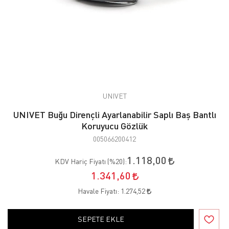
UNIVET
UNIVET Buğu Dirençli Ayarlanabilir Saplı Baş Bantlı
Koruyucu Gözlük
005066200412
1.118,00
KDV Hariç Fiyatı (
%20
):
1.341,60
Havale Fiyatı:
1.274,52
SEPETE EKLE