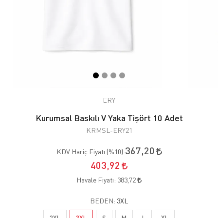
ERY
Kurumsal Baskılı V Yaka Tişört 10 Adet
KRMSL-ERY21
367,20
KDV Hariç Fiyatı (
%10
):
403,92
Havale Fiyatı:
383,72
BEDEN:
3XL
2XL
3XL
S
M
L
XL