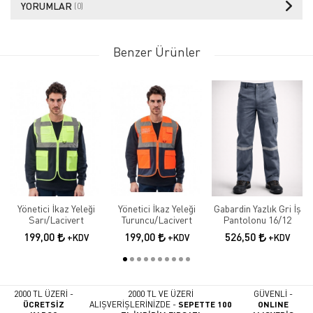
YORUMLAR
(0)
Benzer Ürünler
Yönetici İkaz Yeleği
Yönetici İkaz Yeleği
Gabardin Yazlık Gri İş
Sarı/Lacivert
Turuncu/Lacivert
Pantolonu 16/12
199,00
199,00
526,50
+KDV
+KDV
+KDV
2000 TL ÜZERİ -
2000 TL VE ÜZERİ
GÜVENLİ -
ÜCRETSİZ
ALIŞVERİŞLERİNİZDE -
SEPETTE 100
ONLINE