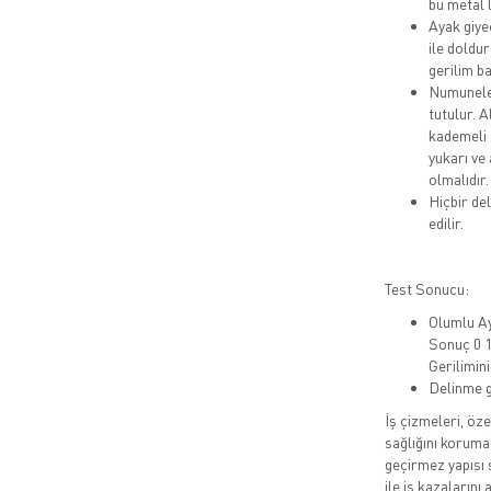
bu metal 
Ayak giye
ile doldu
gerilim ba
Numuneler 
tutulur. A
kademeli o
yukarı ve
olmalıdır.
Hiçbir de
edilir.
Test Sonucu:
Olumlu Aya
Sonuç 0 1
Gerilimin
Delinme g
İş çizmeleri, öz
sağlığını korumak
geçirmez yapısı 
ile iş kazalarını a