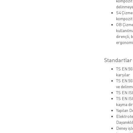
kompozit 
delinmeye 
S4 Çizme 
kompozit 
OB Çizme 
kullanılm
dirençli, 
ergonomik
Standartlar
TS EN 503
karşılar
TS EN 503
ve delinm
TS EN IS0
TS EN IS
kayma dire
Yapılan D
Elektrote
Dayanıklı
Deney işl