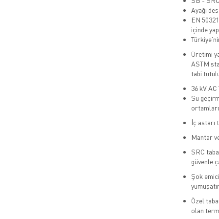
SB - SRC 
Ayağı dest
EN 50321-
içinde yap
Türkiye’ni
Üretimi y
ASTM stan
tabi tutul
36 kV AC 
Su geçirm
ortamlarda
İç astarı 
Mantar ve
SRC taban
güvenle ç
Şok emici
yumuşatır
Özel taban
olan terma