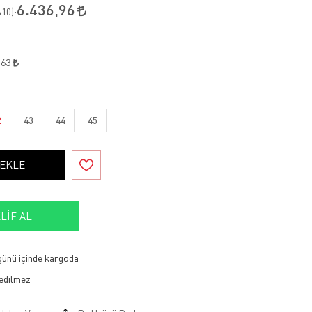
6.436,96
10
):
,63
2
43
44
45
 EKLE
LIF AL
 günü içinde kargoda