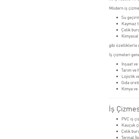
Modern iş çizme
Su geçir
Kaymaz t
Çelik bur
Kimyasal 
gibi özelliklerle 
İş çizmeleri gene
İnşaat ve
Tarım ve 
Lojistik 
Gıda üret
Kimya ve 
İş Çizmes
PVC iş çi
Kauçuk ç
Çelik buru
Termal (k