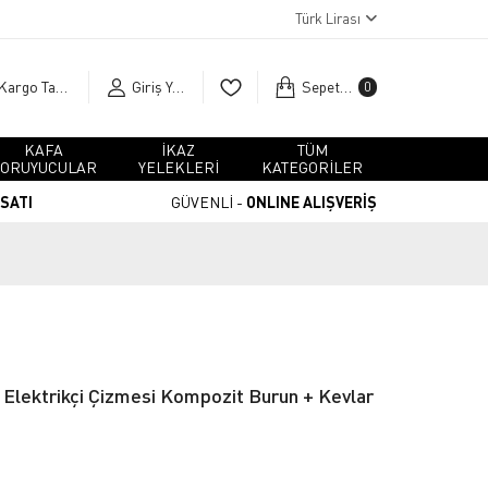
Türk Lirası
Kargo Takip
Giriş Yap
Sepetim
0
KAFA
İKAZ
TÜM
ORUYUCULAR
YELEKLERİ
KATEGORİLER
RSATI
GÜVENLİ -
ONLINE ALIŞVERİŞ
Elektrikçi Çizmesi Kompozit Burun + Kevlar