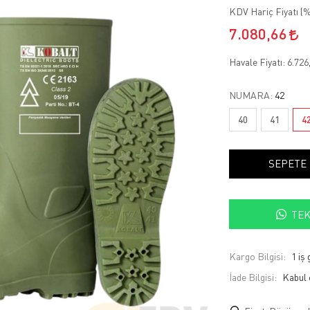
KDV Hariç Fiyatı (
%
7.080,66
Havale Fiyatı:
6.726
NUMARA:
42
40
41
4
SEPETE
TEK
Kargo Bilgisi:
1 iş
İade Bilgisi: