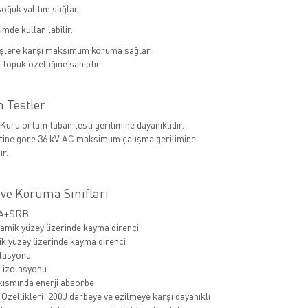
soğuk yalıtım sağlar.
mde kullanılabilir.
şlere karşı maksimum koruma sağlar.
 topuk özelliğine sahiptir
n Testler
Kuru ortam taban testi gerilimine dayanıklıdır.
tine göre 36 kV AC maksimum çalışma gerilimine
ır.
 ve Koruma Sınıfları
RA+SRB
mik yüzey üzerinde kayma direnci
k yüzey üzerinde kayma direnci
olasyonu
 izolasyonu
kısmında enerji absorbe
Özellikleri: 200J darbeye ve ezilmeye karşı dayanıklı