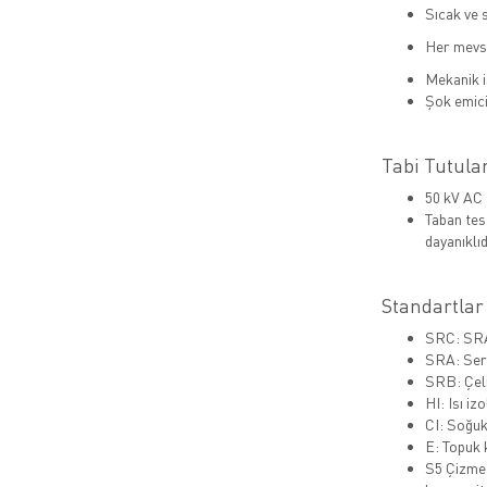
Sıcak ve 
Her mevsi
Mekanik i
Şok emici
Tabi Tutula
50 kV AC 
Taban tes
dayanıklıd
Standartlar
SRC: S
SRA: Sera
SRB: Çeli
HI: Isı iz
CI: Soğuk
E: Topuk 
S5 Çizme 