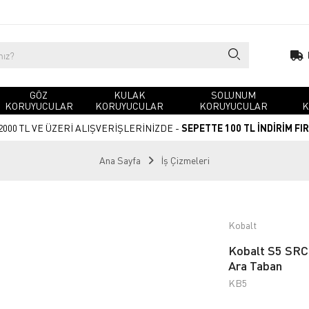
GÖZ
KULAK
SOLUNUM
KORUYUCULAR
KORUYUCULAR
KORUYUCULAR
K
2000 TL VE ÜZERİ ALIŞVERİŞLERİNİZDE -
SEPETTE 100 TL İNDİRİM FI
Ana Sayfa
İş Çizmeleri
Kobalt
Kobalt S5 SRC 
Ara Taban
KB5