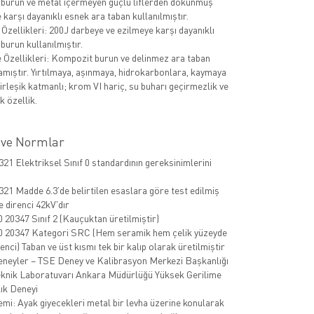
burun ve metal içermeyen güçlü liflerden dokunmuş
karşı dayanıklı esnek ara taban kullanılmıştır.
Özellikleri: 200J darbeye ve ezilmeye karşı dayanıklı
burun kullanılmıştır.
Özellikleri: Kompozit burun ve delinmez ara taban
amıştır. Yırtılmaya, aşınmaya, hidrokarbonlara, kaymaya
birleşik katmanlı; krom VI hariç, su buharı geçirmezlik ve
 özellik.
 ve Normlar
21 Elektriksel Sınıf 0 standardının gereksinimlerini
21 Madde 6.3’de belirtilen esaslara göre test edilmiş
e direnci 42kV'dır
 20347 Sınıf 2 (Kauçuktan üretilmiştir)
0 20347 Kategori SRC (Hem seramik hem çelik yüzeyde
nci) Taban ve üst kısmı tek bir kalıp olarak üretilmiştir
eneyler – TSE Deney ve Kalibrasyon Merkezi Başkanlığı
knik Laboratuvarı Ankara Müdürlüğü Yüksek Gerilime
lık Deneyi
emi: Ayak giyecekleri metal bir levha üzerine konularak