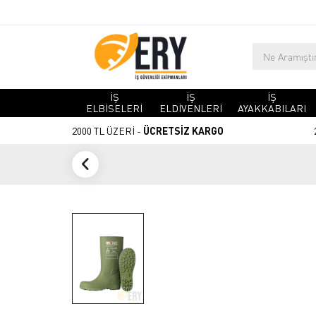
İŞ
İŞ
İŞ
ELBİSELERİ
ELDİVENLERİ
AYAKKABILARI
2000 TL ÜZERİ -
ÜCRETSİZ KARGO