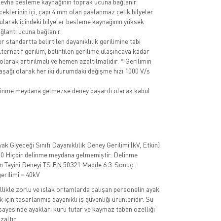
levha besleme kaynağının toprak ucuna bağlanır.
ceklerinin içi, çapı 4 mm olan paslanmaz çelik bilyeler
rularak içindeki bilyeler besleme kaynağının yüksek
ğlantı ucuna bağlanır.
standartta belirtilen dayanıklılık gerilimine tabi
lternatif gerilim, belirtilen gerilime ulaşıncaya kadar
larak artırılmalı ve hemen azaltılmalıdır. * Gerilimin
 aşağı olarak her iki durumdaki değişme hızı 1000 V/s
linme meydana gelmezse deney başarılı olarak kabul
k Giyeceği Sınıfı Dayanıklılık Deney Gerilimi (kV, Etkin)
0 Hiçbir delinme meydana gelmemiştir. Delinme
in Tayini Deneyi TS EN 50321 Madde 6.3. Sonuç:
erilimi = 40kV
ellikle zorlu ve ıslak ortamlarda çalışan personelin ayak
 için tasarlanmış dayanıklı iş güvenliği ürünleridir. Su
sayesinde ayakları kuru tutar ve kaymaz taban özelliği
zaltır.