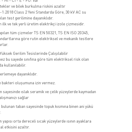
- HI - CI - E - FO: Var
ekler ve bilek burkulma riskini azaltır
1:2018 Class 2 Yeni Standarda Göre, 30 kV AC su
ılan test gerilimine dayanıklıdır.
n ilk ve tek yerli üretim elektrikçi izole çizmesidir.
apılan tüm çizmeler TS EN 50321, TS EN ISO 20345,
dartlarına göre rutin elektriksel ve mekanik testlere
urlar.
Yüksek Gerilim Tesislerinde Çalışılabilir
ez bu sayede sınıfına göre tüm elektriksel risk olan
 kullanılabilir.
terlemeye dayanıklıdır.
 bakteri oluşumuna izin vermez.
 sayesinde ıslak seramik ve çelik yüzeylerde kaymadan
alışmanızı sağlar
 bulunan taban sayesinde topuk kısmına binen ani yükü
.
 yapısı orta dereceli sıcak yüzeylerde ısının ayaklara
l etkisini azaltır.