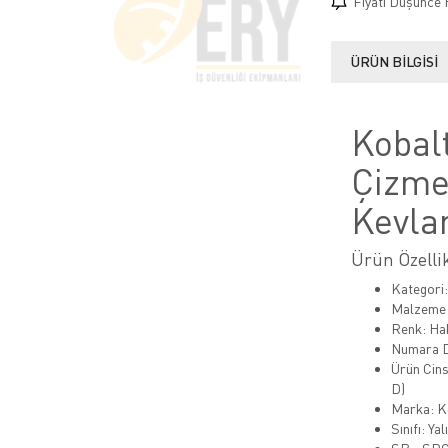
Fiyatı Düşünce 
ÜRÜN BILGISI
Kobalt
Çizme
Kevla
Ürün Özellik
Kategori
Malzeme:
Renk: Ha
Numara Da
Ürün Cins
D)
Marka: K
Sınıfı: Ya