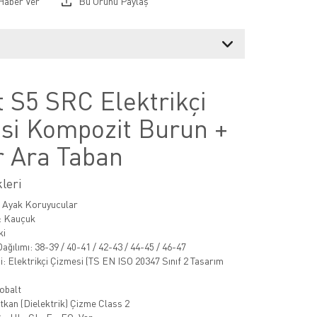
Haber Ver
Bu Ürünü Paylaş
 S5 SRC Elektrikçi
si Kompozit Burun +
r Ara Taban
leri
: Ayak Koruyucular
 Kauçuk
ki
ğılımı: 38-39 / 40-41 / 42-43 / 44-45 / 46-47
i: Elektrikçi Çizmesi (TS EN ISO 20347 Sınıf 2 Tasarım
obalt
lıtkan (Dielektrik) Çizme Class 2