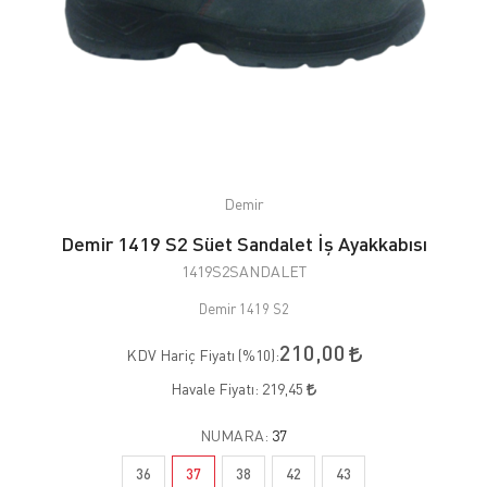
Demir
Demir 1419 S2 Süet Sandalet İş Ayakkabısı
1419S2SANDALET
Demir 1419 S2
210,00
KDV Hariç Fiyatı (
%10
):
Havale Fiyatı:
219,45
NUMARA:
37
36
37
38
42
43