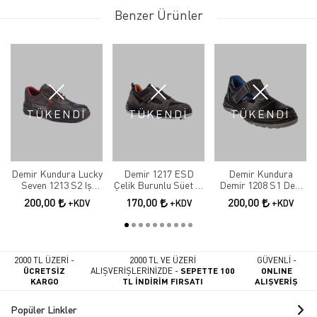
Benzer Ürünler
TÜKENDİ
TÜKENDİ
TÜKENDİ
Demir Kundura Lucky
Demir 1217 ESD
Demir Kundura
Seven 1213 S2 Iş
Çelik Burunlu Süet İş
Demir 1208 S1 Deri
Ayakkabısı
Ayakkabı
Çelik Burunlu Delikli
200,00
170,00
200,00
+KDV
+KDV
+KDV
Sandalet Model Iş
Ayakkabısı
2000 TL ÜZERİ -
2000 TL VE ÜZERİ
GÜVENLİ -
ÜCRETSİZ
ALIŞVERİŞLERİNİZDE -
SEPETTE 100
ONLINE
KARGO
TL İNDİRİM FIRSATI
ALIŞVERİŞ
Popüler Linkler