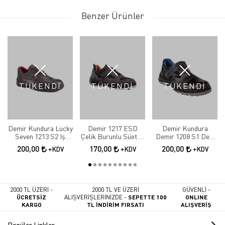
Benzer Ürünler
TÜKENDİ
TÜKENDİ
TÜKENDİ
Demir Kundura Lucky
Demir 1217 ESD
Demir Kundura
Seven 1213 S2 Iş
Çelik Burunlu Süet İş
Demir 1208 S1 Deri
Ayakkabısı
Ayakkabı
Çelik Burunlu Delikli
200,00
170,00
200,00
+KDV
+KDV
+KDV
Sandalet Model Iş
Ayakkabısı
2000 TL ÜZERİ -
2000 TL VE ÜZERİ
GÜVENLİ -
ÜCRETSİZ
ALIŞVERİŞLERİNİZDE -
SEPETTE 100
ONLINE
KARGO
TL İNDİRİM FIRSATI
ALIŞVERİŞ
Popüler Linkler