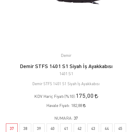
Demir
Demir STFS 1401 S1 Siyah İş Ayakkabısı
1401 S1
Demir STFS 1401 S1 Siyah İş Ayakkabısı
175,00
KDV Hariç Fiyatı (
%10
):
Havale Fiyatı:
182,88
NUMARA:
37
37
38
39
40
41
42
43
44
45