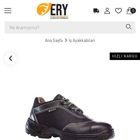
0
Ana Sayfa
İş Ayakkabıları
HIZLI KARGO