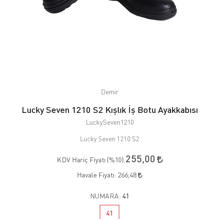
Demir
Lucky Seven 1210 S2 Kışlık İş Botu Ayakkabısı
LuckySeven1210
Lucky Seven 1210 S2
255,00
KDV Hariç Fiyatı (
%10
):
Havale Fiyatı:
266,48
NUMARA:
41
41