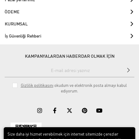
ÖDEME
KURUMSAL
İş Güvenliği Rehberi
KAMPANYALARDAN HABERDAR OLMAK İÇİN
Gizlilik politikasını
okudum ve elektronik posta almayı kabul
ediyorum.
Size daha iyi hizmet verebilmek için internet sitemizde çerezler
Download on the
Download on
App Store
Google play