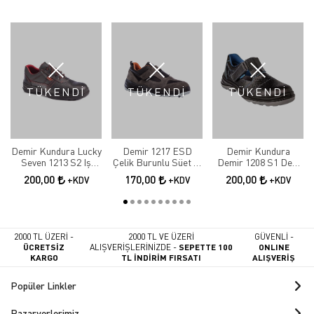
TÜKENDİ
TÜKENDİ
TÜKENDİ
Demir Kundura Lucky
Demir 1217 ESD
Demir Kundura
Seven 1213 S2 Iş
Çelik Burunlu Süet İş
Demir 1208 S1 Deri
Ayakkabısı
Ayakkabı
Çelik Burunlu Delikli
200,00
170,00
200,00
+KDV
+KDV
+KDV
Sandalet Model Iş
Ayakkabısı
2000 TL ÜZERİ -
2000 TL VE ÜZERİ
GÜVENLİ -
ÜCRETSİZ
ALIŞVERİŞLERİNİZDE -
SEPETTE 100
ONLINE
KARGO
TL İNDİRİM FIRSATI
ALIŞVERİŞ
Popüler Linkler
Pazaryerlerimiz