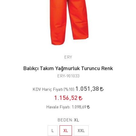
ERY
Balıkçı Takım Yağmurluk Turuncu Renk
ERY-901033
1.051,38
KDV Hariç Fiyatı (
%10
):
1.156,52
Havale Fiyatı:
1.098,69
BEDEN:
XL
L
XL
XXL