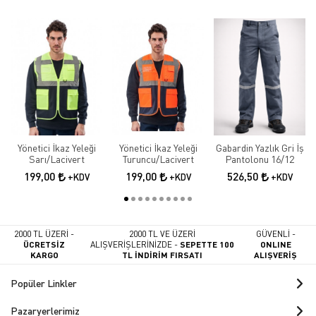
Yönetici İkaz Yeleği
Yönetici İkaz Yeleği
Gabardin Yazlık Gri İş
Sarı/Lacivert
Turuncu/Lacivert
Pantolonu 16/12
199,00
199,00
526,50
+KDV
+KDV
+KDV
2000 TL ÜZERİ -
2000 TL VE ÜZERİ
GÜVENLİ -
ÜCRETSİZ
ALIŞVERİŞLERİNİZDE -
SEPETTE 100
ONLINE
KARGO
TL İNDİRİM FIRSATI
ALIŞVERİŞ
Popüler Linkler
Pazaryerlerimiz