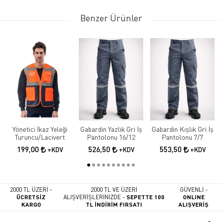
Benzer Ürünler
Yönetici İkaz Yeleği
Gabardin Yazlık Gri İş
Gabardin Kışlık Gri İş
Turuncu/Lacivert
Pantolonu 16/12
Pantolonu 7/7
199,00
526,50
553,50
+KDV
+KDV
+KDV
2000 TL ÜZERİ -
2000 TL VE ÜZERİ
GÜVENLİ -
ÜCRETSİZ
ALIŞVERİŞLERİNİZDE -
SEPETTE 100
ONLINE
KARGO
TL İNDİRİM FIRSATI
ALIŞVERİŞ