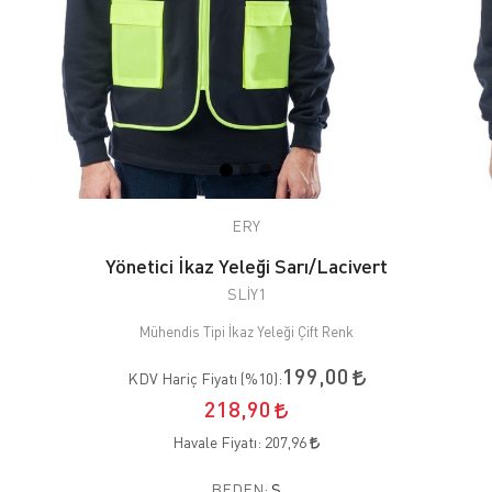
ERY
Yönetici İkaz Yeleği Sarı/Lacivert
SLİY1
Mühendis Tipi İkaz Yeleği Çift Renk
199,00
KDV Hariç Fiyatı (
%10
):
218,90
Havale Fiyatı:
207,96
BEDEN:
S