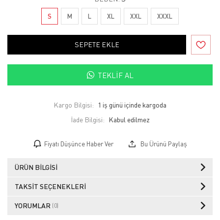
S
M
L
XL
XXL
XXXL
SEPETE EKLE
TEKLIF AL
Kargo Bilgisi:
1 iş günü içinde kargoda
İade Bilgisi:
Fiyatı Düşünce Haber Ver
Bu Ürünü Paylaş
ÜRÜN BILGISI
TAKSIT SEÇENEKLERI
YORUMLAR
(0)