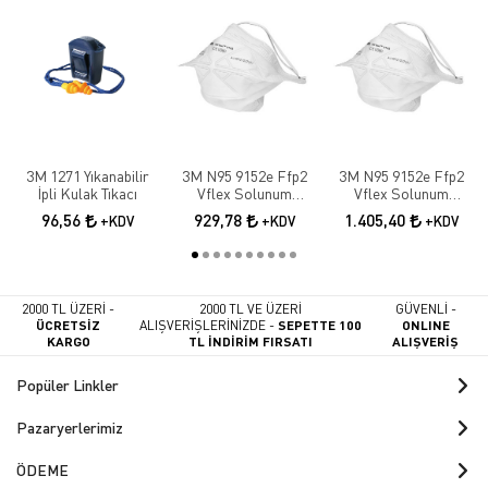
3M 1271 Yıkanabilir
3M N95 9152e Ffp2
3M N95 9152e Ffp2
İpli Kulak Tıkacı
Vflex Solunum
Vflex Solunum
Maskesi 10 Adet
Maskesi 15 Adet
96,56
929,78
1.405,40
+KDV
+KDV
+KDV
2000 TL ÜZERİ -
2000 TL VE ÜZERİ
GÜVENLİ -
ÜCRETSİZ
ALIŞVERİŞLERİNİZDE -
SEPETTE 100
ONLINE
KARGO
TL İNDİRİM FIRSATI
ALIŞVERİŞ
Popüler Linkler
Pazaryerlerimiz
ÖDEME