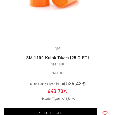
3M
3M 1100 Kulak Tıkacı (25 ÇİFT)
3M 1100
3M 1100
536,42
KDV Hariç Fiyatı (
%20
):
643,70
Havale Fiyatı:
611,51
SEPETE EKLE