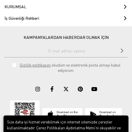
KURUMSAL
İş Güvenliği Rehberi
KAMPANYALARDAN HABERDAR OLMAK İÇİN
Gizlilik politikasını
okudum ve elektronik posta almayı kabul
ediyorum.
Download on the
Download on
App Store
Google play
Size daha iyi hizmet verebilmek için internet sitemizde çerezler
kullanılmaktadır. Çerez Politikaları Aydınlatma Metni’ni okuyabilir ve