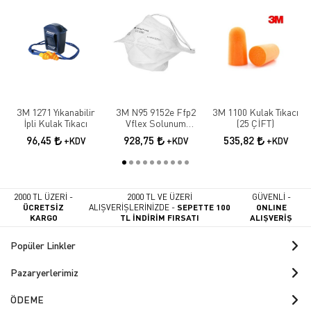
3M 1271 Yıkanabilir
3M N95 9152e Ffp2
3M 1100 Kulak Tıkacı
İpli Kulak Tıkacı
Vflex Solunum
(25 ÇİFT)
Maskesi 10 Adet
96,45
928,75
535,82
+KDV
+KDV
+KDV
2000 TL ÜZERİ -
2000 TL VE ÜZERİ
GÜVENLİ -
ÜCRETSİZ
ALIŞVERİŞLERİNİZDE -
SEPETTE 100
ONLINE
KARGO
TL İNDİRİM FIRSATI
ALIŞVERİŞ
Popüler Linkler
Pazaryerlerimiz
ÖDEME