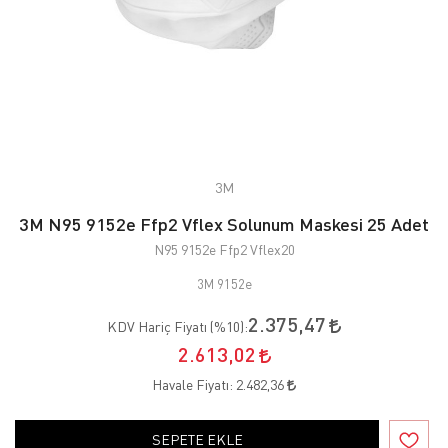
3M
3M N95 9152e Ffp2 Vflex Solunum Maskesi 25 Adet
N95 9152e Ffp2 Vflex20
3M 9152e
2.375,47
KDV Hariç Fiyatı (
%10
):
2.613,02
Havale Fiyatı:
2.482,36
SEPETE EKLE