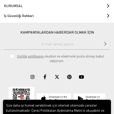
KURUMSAL
İş Güvenliği Rehberi
KAMPANYALARDAN HABERDAR OLMAK İÇİN
Gizlilik politikasını
okudum ve elektronik posta almayı kabul
ediyorum.
Download on the
Download on
App Store
Google play
Size daha iyi hizmet verebilmek için internet sitemizde çerezler
kullanılmaktadır. Çerez Politikaları Aydınlatma Metni’ni okuyabilir ve