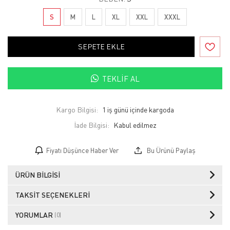
S
M
L
XL
XXL
XXXL
SEPETE EKLE
TEKLIF AL
Kargo Bilgisi:
1 iş günü içinde kargoda
İade Bilgisi:
Fiyatı Düşünce Haber Ver
Bu Ürünü Paylaş
ÜRÜN BILGISI
TAKSIT SEÇENEKLERI
YORUMLAR
(0)