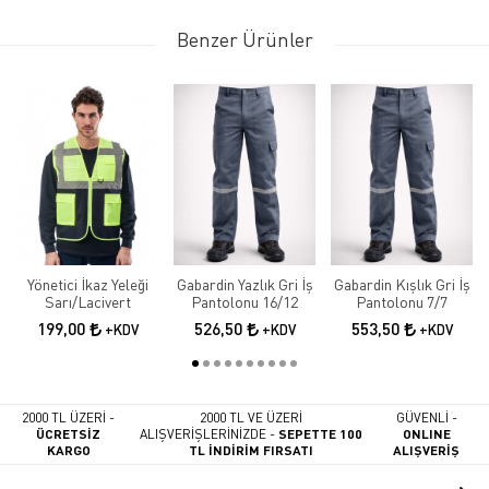
Benzer Ürünler
Yönetici İkaz Yeleği
Gabardin Yazlık Gri İş
Gabardin Kışlık Gri İş
Sarı/Lacivert
Pantolonu 16/12
Pantolonu 7/7
199,00
526,50
553,50
+KDV
+KDV
+KDV
2000 TL ÜZERİ -
2000 TL VE ÜZERİ
GÜVENLİ -
ÜCRETSİZ
ALIŞVERİŞLERİNİZDE -
SEPETTE 100
ONLINE
KARGO
TL İNDİRİM FIRSATI
ALIŞVERİŞ