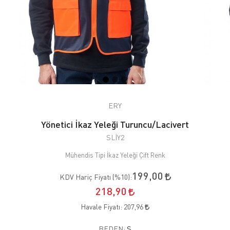
ERY
Yönetici İkaz Yeleği Turuncu/Lacivert
SLİY2
Mühendis Tipi İkaz Yeleği Çift Renk
199,00
KDV Hariç Fiyatı (
%10
):
218,90
Havale Fiyatı:
207,96
BEDEN:
S