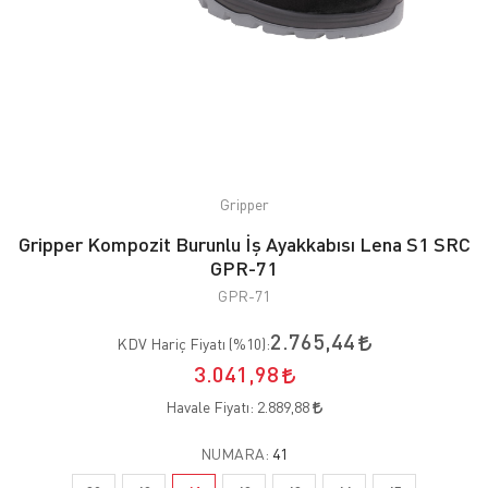
Gripper
Gripper Kompozit Burunlu İş Ayakkabısı Lena S1 SRC
GPR-71
GPR-71
2.765,44
KDV Hariç Fiyatı (
%10
):
3.041,98
Havale Fiyatı:
2.889,88
NUMARA:
41