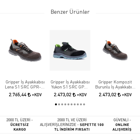
Benzer Ürünler
Gripper İş Ayakkabısı
Gripper İş Ayakkabısı
Gripper Kompozit
Lena S1 SRC GPR-70
Yukon S1 SRC GPR-
Burunlu İş Ayakkabısı
Elektrikçi Ayakkabısı
171
Lena S1 SRC GPR-70
2.765,44
2.473,02
2.473,02
+KDV
+KDV
+KDV
2000 TL ÜZERİ -
2000 TL VE ÜZERİ
GÜVENLİ -
ÜCRETSİZ
ALIŞVERİŞLERİNİZDE -
SEPETTE 100
ONLINE
KARGO
TL İNDİRİM FIRSATI
ALIŞVERİŞ