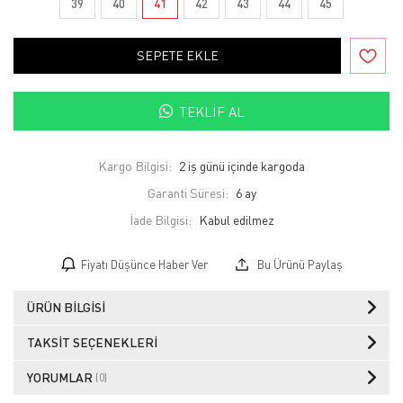
39
40
41
42
43
44
45
SEPETE EKLE
TEKLIF AL
Kargo Bilgisi:
2 iş günü içinde kargoda
Garanti Süresi:
6 ay
İade Bilgisi:
Fiyatı Düşünce Haber Ver
Bu Ürünü Paylaş
ÜRÜN BILGISI
TAKSIT SEÇENEKLERI
YORUMLAR
(0)