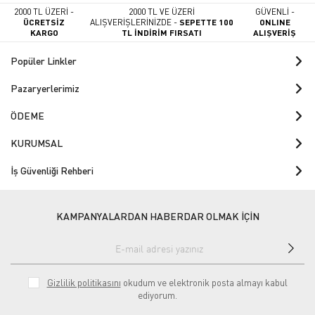
2000 TL ÜZERİ -
2000 TL VE ÜZERİ
GÜVENLİ -
ÜCRETSİZ
ALIŞVERİŞLERİNİZDE -
SEPETTE 100
ONLINE
KARGO
TL İNDİRİM FIRSATI
ALIŞVERİŞ
Popüler Linkler
Pazaryerlerimiz
ÖDEME
KURUMSAL
İş Güvenliği Rehberi
KAMPANYALARDAN HABERDAR OLMAK İÇİN
Gizlilik politikasını
okudum ve elektronik posta almayı kabul
ediyorum.