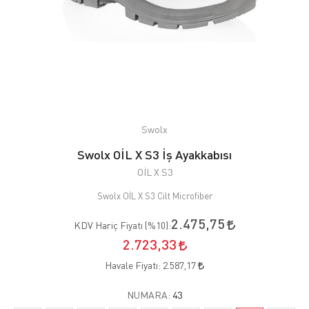
Swolx
Swolx OİL X S3 İş Ayakkabısı
OİL X S3
Swolx OİL X S3 Cilt Microfiber
2.475,75
KDV Hariç Fiyatı (
%10
):
2.723,33
Havale Fiyatı:
2.587,17
NUMARA:
43