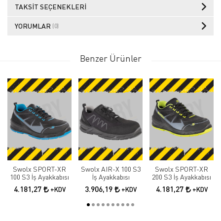
TAKSIT SEÇENEKLERI
YORUMLAR
(0)
Benzer Ürünler
Swolx SPORT-XR
Swolx AIR-X 100 S3
Swolx SPORT-XR
100 S3 İş Ayakkabısı
İş Ayakkabısı
200 S3 İş Ayakkabısı
4.181,27
3.906,19
4.181,27
+KDV
+KDV
+KDV