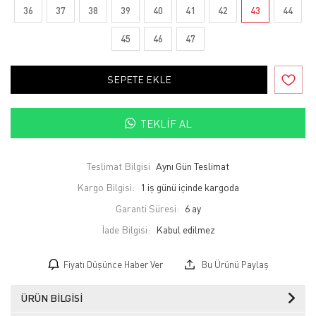
36
37
38
39
40
41
42
43
44
45
46
47
SEPETE EKLE
TEKLIF AL
Teslimat Bilgisi
Aynı Gün Teslimat
Kargo Bilgisi:
1 iş günü içinde kargoda
Garanti Süresi:
6 ay
İade Bilgisi:
Fiyatı Düşünce Haber Ver
Bu Ürünü Paylaş
ÜRÜN BILGISI