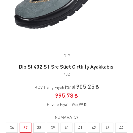
DİP
Dip Sl 402 S1 Src Süet Cırtlı İş Ayakkabısı
402
905,25
KDV Hariç Fiyatı (
%10
):
995,78
Havale Fiyatı:
945,99
NUMARA:
37
36
37
38
39
40
41
42
43
44