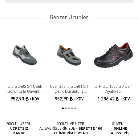
Benzer Ürünler
Dip SL402 S1 Çelik
OverGuard SL401 S1
DİP DE 1305 S3 Deri
Burunlu Iş Güvenlik
Çelik Burunlu Iş
Ayakkabı
Ayakkabısı
Güvenlik Ayakkabısı
952,90
952,90
1.286,42
+KDV
+KDV
+KDV
2000 TL ÜZERİ -
2000 TL VE ÜZERİ
GÜVENLİ -
ÜCRETSİZ
ALIŞVERİŞLERİNİZDE -
SEPETTE 100
ONLINE
KARGO
TL İNDİRİM FIRSATI
ALIŞVERİŞ