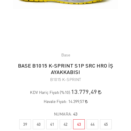
Base
BASE B1015 K-SPRINT S1P SRC HRO İŞ
AYAKKABISI
B1015 K-SPRINT
13.779,49
KDV Hariç Fiyatı (
%10
):
Havale Fiyatı:
14.399,57
NUMARA:
43
39
40
41
42
43
44
45