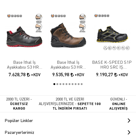
Base İthal İş
Base İthal İş
BASE K-SPEED S1P
Ayakkabısı S3 HRO
Ayakkabısı S3 HRO
HRO SRC İŞ
SRC B0887N
SRC B0888
AYAKKABISI
7.628,78
9.535,98
9.190,27
+KDV
+KDV
+KDV
2000 TL ÜZERİ -
2000 TL VE ÜZERİ
GÜVENLİ -
ÜCRETSİZ
ALIŞVERİŞLERİNİZDE -
SEPETTE 100
ONLINE
KARGO
TL İNDİRİM FIRSATI
ALIŞVERİŞ
Popüler Linkler
Pazaryerlerimiz