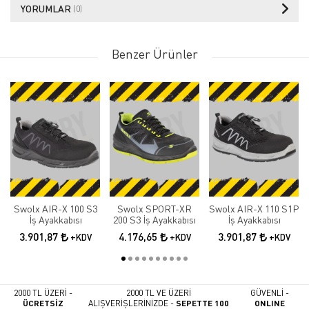
YORUMLAR
(0)
Benzer Ürünler
Swolx AIR-X 100 S3
Swolx SPORT-XR
Swolx AIR-X 110 S1P
İş Ayakkabısı
200 S3 İş Ayakkabısı
İş Ayakkabısı
3.901,87
4.176,65
3.901,87
+KDV
+KDV
+KDV
2000 TL ÜZERİ -
2000 TL VE ÜZERİ
GÜVENLİ -
ÜCRETSİZ
ALIŞVERİŞLERİNİZDE -
SEPETTE 100
ONLINE