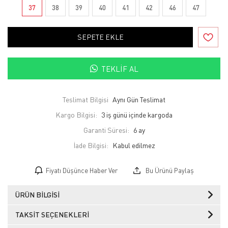
37
38
39
40
41
42
46
47
SEPETE EKLE
TEKLIF AL
Teslimat Bilgisi
Aynı Gün Teslimat
Kargo Bilgisi:
3 iş günü içinde kargoda
Garanti Süresi:
6 ay
İade Bilgisi:
Fiyatı Düşünce Haber Ver
Bu Ürünü Paylaş
ÜRÜN BILGISI
TAKSIT SEÇENEKLERI