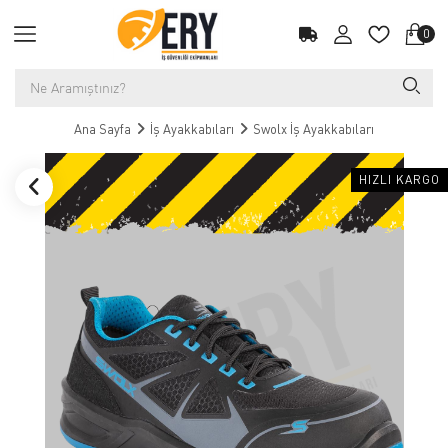
0
Ana Sayfa
İş Ayakkabıları
Swolx İş Ayakkabıları
HIZLI KARGO