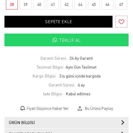
38
39
40
41
42
44
45
46
47
SEPETE EKLE
TEKLIF AL
Garanti Süresi:
24 Ay Garanti
Teslimat Bilgisi
Aynı Gün Teslimat
Kargo Bilgisi:
3 iş günü içinde kargoda
Garanti Süresi:
6 ay
İade Bilgisi:
Fiyatı Düşünce Haber Ver
Bu Ürünü Paylaş
ÜRÜN BILGISI