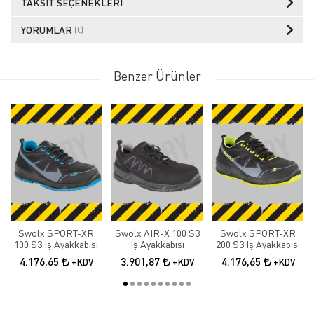
TAKSIT SEÇENEKLERI
YORUMLAR
(0)
Benzer Ürünler
Swolx SPORT-XR
Swolx AIR-X 100 S3
Swolx SPORT-XR
100 S3 İş Ayakkabısı
İş Ayakkabısı
200 S3 İş Ayakkabısı
4.176,65
3.901,87
4.176,65
+KDV
+KDV
+KDV