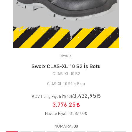
Swolx
Swolx CLAS-XL 10 S2 İş Botu
CLAS-XL 10 S2
CLAS-XL 10 S2 İş Botu
3.432,95
KDV Hariç Fiyatı (
%10
):
3.776,25
Havale Fiyatı:
3.587,44
NUMARA:
38