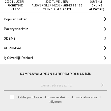
2000 TL ÜZERİ -
2000 TL VE ÜZERİ
GÜVENLİ -
ÜCRETSİZ
ALIŞVERİŞLERİNİZDE -
SEPETTE 100
ONLINE
KARGO
TL İNDİRİM FIRSATI
ALIŞVERİŞ
Popüler Linkler
Pazaryerlerimiz
ÖDEME
KURUMSAL
İş Güvenliği Rehberi
KAMPANYALARDAN HABERDAR OLMAK İÇİN
Gizlilik politikasını
okudum ve elektronik posta almayı kabul
ediyorum.