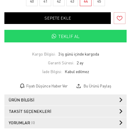
40
41
42
43
44
45
SEPETE EKLE
TEKLIF AL
Kargo Bilgisi:
3 iş günü içinde kargoda
Garanti Süresi:
2 ay
İade Bilgisi:
Fiyatı Düşünce Haber Ver
Bu Ürünü Paylaş
ÜRÜN BILGISI
TAKSIT SEÇENEKLERI
YORUMLAR
(0)