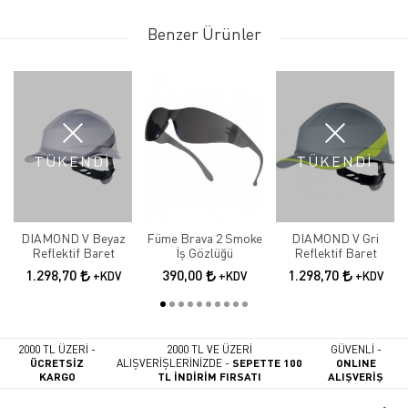
Benzer Ürünler
TÜKENDİ
TÜKENDİ
DIAMOND V Beyaz
Füme Brava 2 Smoke
DIAMOND V Gri
Reflektif Baret
İş Gözlüğü
Reflektif Baret
1.298,70
390,00
1.298,70
+KDV
+KDV
+KDV
2000 TL ÜZERİ -
2000 TL VE ÜZERİ
GÜVENLİ -
ÜCRETSİZ
ALIŞVERİŞLERİNİZDE -
SEPETTE 100
ONLINE
KARGO
TL İNDİRİM FIRSATI
ALIŞVERİŞ