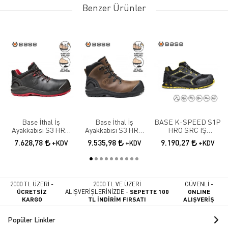
Benzer Ürünler
Base İthal İş
Base İthal İş
BASE K-SPEED S1P
Ayakkabısı S3 HRO
Ayakkabısı S3 HRO
HRO SRC İŞ
SRC B0887N
SRC B0888
AYAKKABISI
7.628,78
9.535,98
9.190,27
+KDV
+KDV
+KDV
2000 TL ÜZERİ -
2000 TL VE ÜZERİ
GÜVENLİ -
ÜCRETSİZ
ALIŞVERİŞLERİNİZDE -
SEPETTE 100
ONLINE
KARGO
TL İNDİRİM FIRSATI
ALIŞVERİŞ
Popüler Linkler