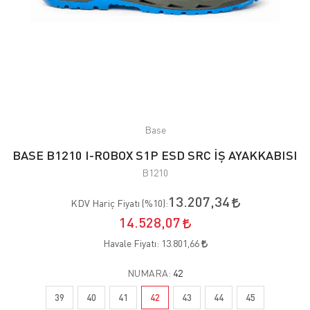
Base
BASE B1210 I-ROBOX S1P ESD SRC İŞ AYAKKABISI
B1210
13.207,34
KDV Hariç Fiyatı (
%10
):
14.528,07
Havale Fiyatı:
13.801,66
NUMARA:
42
39
40
41
42
43
44
45