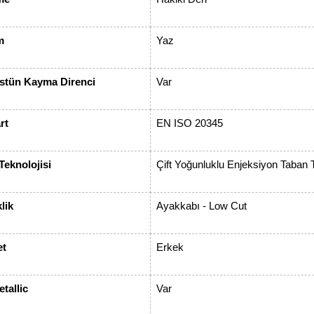
m
Yaz
tün Kayma Direnci
Var
rt
EN ISO 20345
Teknolojisi
Çift Yoğunluklu Enjeksiyon Taban T
lik
Ayakkabı - Low Cut
et
Erkek
tallic
Var