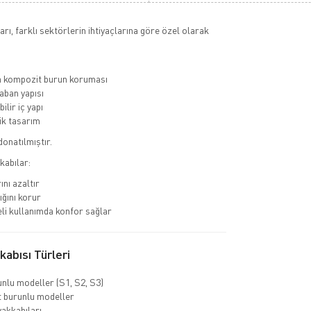
rı, farklı sektörlerin ihtiyaçlarına göre özel olarak
a kompozit burun koruması
ban yapısı
ilir iç yapı
k tasarım
donatılmıştır.
kabılar:
ını azaltır
ığını korur
li kullanımda konfor sağlar
abısı Türleri
unlu modeller (S1, S2, S3)
 burunlu modeller
yakkabıları