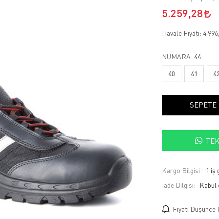
5.259,28
Havale Fiyatı:
4.996
NUMARA:
44
40
41
4
SEPETE
TEK
Kargo Bilgisi:
1 iş
İade Bilgisi:
Fiyatı Düşünce 