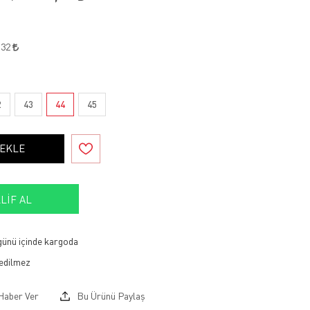
,32
2
43
44
45
 EKLE
LIF AL
 günü içinde kargoda
Haber Ver
Bu Ürünü Paylaş