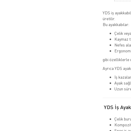
YDS iş ayakkabıla
üretilir.
Bu ayakkabılar:
Çelik vey
Kaymaz ta
Nefes alab
Ergonomi
gibi özelliklerle 
Ayrıca YDS ayak
İş kazalar
Ayak sağl
Uzun süre
YDS İş Ayakk
Çelik bur
Kompozit
Spor iş a