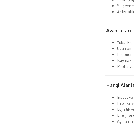
Su geçir
Antistati
Avantajları
Yüksek gü
Uzun ömü
Ergonomi
Kaymaz ta
Profesyo
Hangi Alanla
İnşaat ve
Fabrika v
Lojistik 
Enerji ve 
Ağır sana