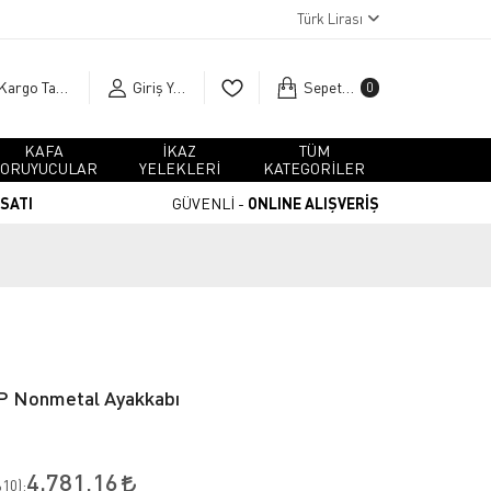
Türk Lirası
Kargo Takip
Giriş Yap
Sepetim
0
KAFA
İKAZ
TÜM
ORUYUCULAR
YELEKLERİ
KATEGORİLER
RSATI
GÜVENLİ -
ONLINE ALIŞVERİŞ
P Nonmetal Ayakkabı
4.781,16
10
):