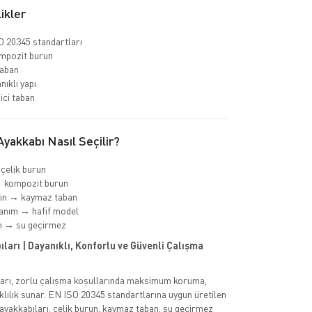
ikler
 20345 standartları
ompozit burun
aban
nıklı yapı
ci taban
yakkabı Nasıl Seçilir?
 çelik burun
→ kompozit burun
min → kaymaz taban
anım → hafif model
m → su geçirmez
ları | Dayanıklı, Konforlu ve Güvenli Çalışma
ları, zorlu çalışma koşullarında maksimum koruma,
klılık sunar. EN ISO 20345 standartlarına uygun üretilen
 ayakkabıları, çelik burun, kaymaz taban, su geçirmez