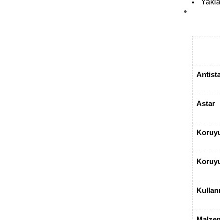
Yakla
Antista
Astar
Koruyu
Koruyu
Kullan
Malze