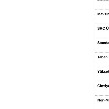
Mevsi
SRC Üs
Standa
Taban 
Yüksek
Cinsiy
Non-Me