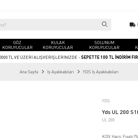
GÖZ
KULAK
SOLUNUM
KORUYUCULAR
KORUYUCULAR
KORUYUCULAR
K
2000 TL VE ÜZERİ ALIŞVERİŞLERİNİZDE -
SEPETTE 100 TL İNDİRİM FI
Ana Sayfa
İş Ayakkabıları
YDS İş Ayakkabıları
YDS
Yds UL 200 S1
UL 200
KDV Hariç Fiyatı (
%