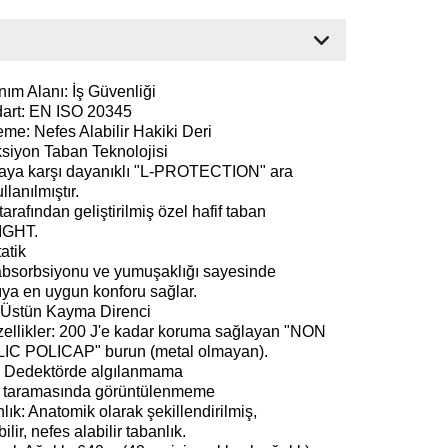
nım Alanı: İş Güvenliği
art: EN ISO 20345
me: Nefes Alabilir Hakiki Deri
siyon Taban Teknolojisi
aya karşı dayanıklı "L-PROTECTION" ara
llanılmıştır.
arafından geliştirilmiş özel hafif taban
GHT.
atik
bsorbsiyonu ve yumuşaklığı sayesinde
ıya en uygun konforu sağlar.
Üstün Kayma Direnci
ellikler: 200 J'e kadar koruma sağlayan "NON
C POLICAP" burun (metal olmayan).
l Dedektörde algılanmama
y taramasında görüntülenmeme
lık: Anatomik olarak şekillendirilmiş,
bilir, nefes alabilir tabanlık.