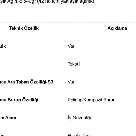
şık Ağırlık: 640gr (42 no için yaklaşık ağırlık)
Teknik Özellik
Açıklama
tik
Var
Tekstil
cu Ara Taban Özelliği-S3
Var
cu Burun Özelliği
Policap/Kompozit Burun
ım Alanı
İş Güvenliği
me
Hakiki Deri