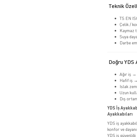
Teknik Özell
TS EN ISO
Çelik / k
Kaymaz t
Suya daya
Darbe emi
Doğru YDS A
Ağır iş →
Hafif iş 
Islak ze
Uzun kull
Dış orta
YDS İş Ayakkabı
Ayakkabıları
YDS iş ayakkabı
konfor ve dayanı
YDS iş güvenliği