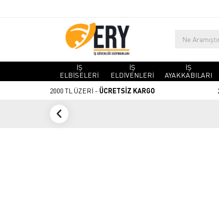
İŞ
İŞ
İŞ
ELBİSELERİ
ELDİVENLERİ
AYAKKABILARI
2000 TL ÜZERİ -
ÜCRETSİZ KARGO