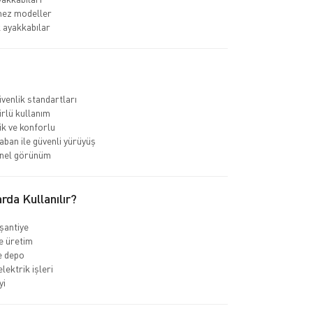
mez modeller
k ayakkabılar
venlik standartları
rlü kullanım
k ve konforlu
ban ile güvenli yürüyüş
nel görünüm
rda Kullanılır?
 şantiye
e üretim
ve depo
elektrik işleri
yi