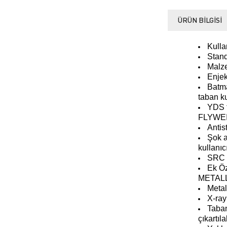
ÜRÜN BILGISI
Kulla
Stand
Malze
Enjek
Batm
taban ku
YDS t
FLYWEI
Antist
Şok a
kullanıc
SRC 
Ek Öz
METALLI
Meta
X-ra
Taban
çıkartıla