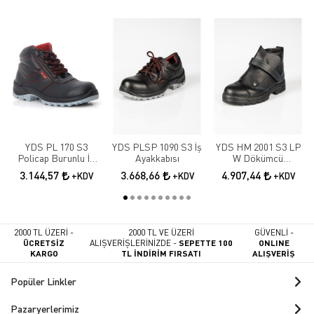
YDS PL 170 S3
YDS PLSP 1090 S3 İş
YDS HM 2001 S3 LP
Policap Burunlu İş
Ayakkabısı
W Dökümcü
Botu
Ayakkabısı
3.144,57
3.668,66
4.907,44
+KDV
+KDV
+KDV
2000 TL ÜZERİ -
2000 TL VE ÜZERİ
GÜVENLİ -
ÜCRETSİZ
ALIŞVERİŞLERİNİZDE -
SEPETTE 100
ONLINE
KARGO
TL İNDİRİM FIRSATI
ALIŞVERİŞ
Popüler Linkler
Pazaryerlerimiz