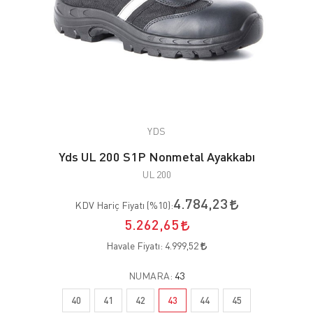
YDS
Yds UL 200 S1P Nonmetal Ayakkabı
UL 200
4.784,23
KDV Hariç Fiyatı (
%10
):
5.262,65
Havale Fiyatı:
4.999,52
NUMARA:
43
40
41
42
43
44
45