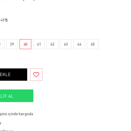
,48
8
39
40
41
42
43
44
45
 EKLE
LIF AL
 günü içinde kargoda
y