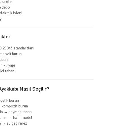
e üretim
ve depo
elektrik işleri
yi
ikler
 20345 standartları
ompozit burun
aban
nıklı yapı
ci taban
yakkabı Nasıl Seçilir?
 çelik burun
→ kompozit burun
min → kaymaz taban
anım → hafif model
m → su geçirmez