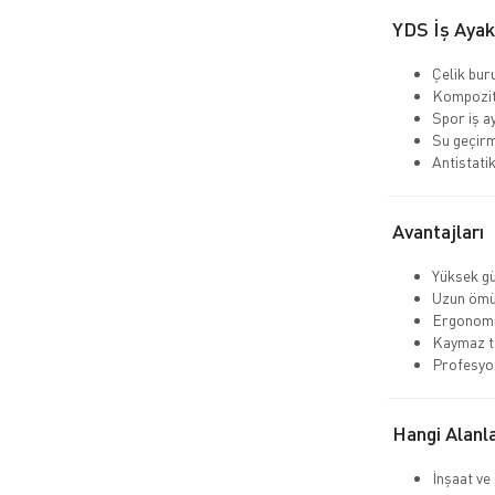
YDS İş Ayakk
Çelik bur
Kompozit
Spor iş a
Su geçir
Antistati
Avantajları
Yüksek gü
Uzun ömü
Ergonomi
Kaymaz ta
Profesyo
Hangi Alanla
İnşaat ve