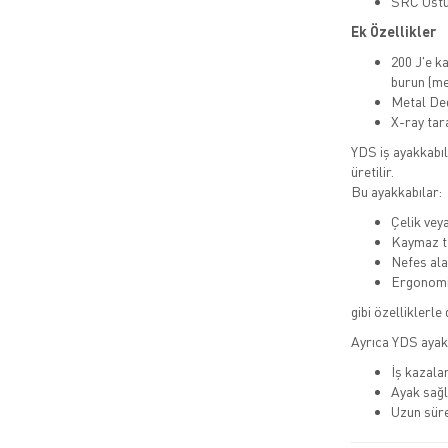
SRC Üstü
Ek Özellikler
200 J'e 
burun (me
Metal De
X-ray ta
YDS iş ayakkabıla
üretilir.
Bu ayakkabılar:
Çelik vey
Kaymaz ta
Nefes alab
Ergonomi
gibi özelliklerle 
Ayrıca YDS ayak
İş kazalar
Ayak sağl
Uzun süre