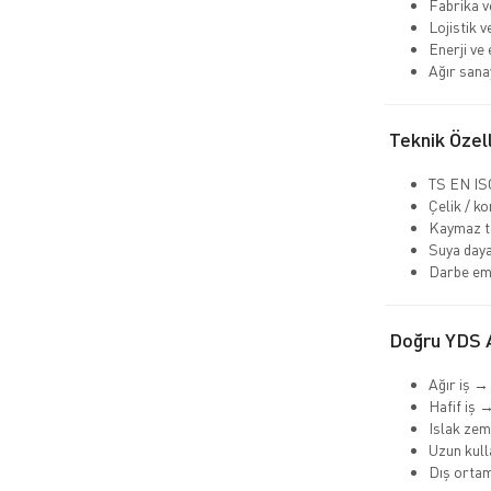
Fabrika v
Lojistik 
Enerji ve 
Ağır sana
Teknik Özell
TS EN ISO
Çelik / k
Kaymaz t
Suya daya
Darbe emi
Doğru YDS A
Ağır iş →
Hafif iş 
Islak ze
Uzun kull
Dış orta