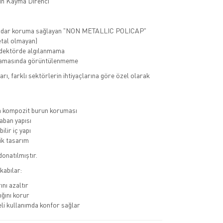
n Kayma Direnci
kadar koruma sağlayan "NON METALLIC POLICAP"
tal olmayan)
dektörde algılanmama
ramasında görüntülenmeme
rı, farklı sektörlerin ihtiyaçlarına göre özel olarak
a kompozit burun koruması
ban yapısı
ilir iç yapı
k tasarım
donatılmıştır.
kabılar:
ını azaltır
ığını korur
li kullanımda konfor sağlar