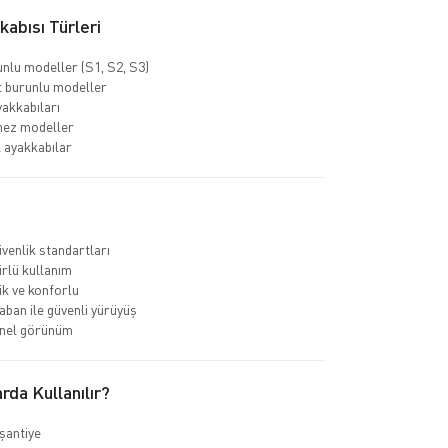
abısı Türleri
unlu modeller (S1, S2, S3)
 burunlu modeller
yakkabıları
mez modeller
k ayakkabılar
venlik standartları
rlü kullanım
k ve konforlu
ban ile güvenli yürüyüş
nel görünüm
rda Kullanılır?
 şantiye