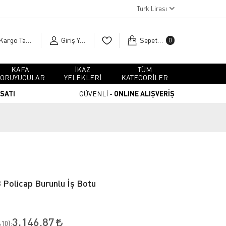
Türk Lirası
Kargo Takip
Giriş Yap
Sepetim
0
KAFA
İKAZ
TÜM
ORUYUCULAR
YELEKLERİ
KATEGORİLER
RSATI
GÜVENLİ -
ONLINE ALIŞVERİŞ
Policap Burunlu İş Botu
3.146,87
10
):