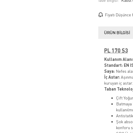
İade Bilgisi:
Fiyatı Düşünce 
ÜRÜN BILGISI
PL 170 S3​
Kullanım Alanı
Standart:
EN I
Saya:
Nefes alab
İç Astar:
Aşınma
kuruyan iç astar.
Taban Teknoloj
Çift Yoğu
Batmaya 
kullanılmı
Antistati
Şok absor
konforu s