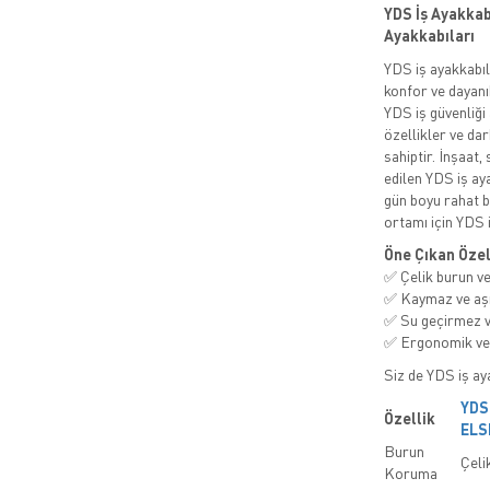
YDS İş Ayakkabı
Ayakkabıları
YDS iş ayakkabı
konfor ve dayanı
YDS iş güvenliği
özellikler ve da
sahiptir. İnşaat,
edilen YDS iş ay
gün boyu rahat b
ortamı için YDS i
Öne Çıkan Özel
✅ Çelik burun ve
✅ Kaymaz ve aşı
✅ Su geçirmez v
✅ Ergonomik ve 
Siz de YDS iş aya
YDS
Özellik
ELS
Burun
Çeli
Koruma