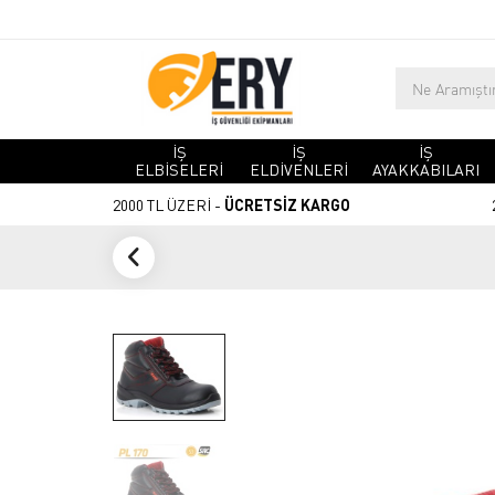
İŞ
İŞ
İŞ
ELBİSELERİ
ELDİVENLERİ
AYAKKABILARI
2000 TL ÜZERİ -
ÜCRETSİZ KARGO