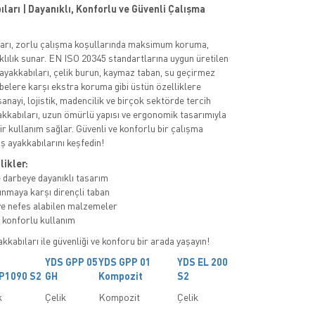
ları | Dayanıklı, Konforlu ve Güvenli Çalışma
ları, zorlu çalışma koşullarında maksimum koruma,
klılık sunar. EN ISO 20345 standartlarına uygun üretilen
 ayakkabıları, çelik burun, kaymaz taban, su geçirmez
rbelere karşı ekstra koruma gibi üstün özelliklere
 sanayi, lojistik, madencilik ve birçok sektörde tercih
akkabıları, uzun ömürlü yapısı ve ergonomik tasarımıyla
ir kullanım sağlar. Güvenli ve konforlu bir çalışma
ş ayakkabılarını keşfedin!
likler:
 darbeye dayanıklı tasarım
nmaya karşı dirençli taban
e nefes alabilen malzemeler
konforlu kullanım
kkabıları ile güvenliği ve konforu bir arada yaşayın!
YDS GPP 05
YDS GPP 01
YDS EL 200
P1090 S2
GH
Kompozit
S2
k
Çelik
Kompozit
Çelik