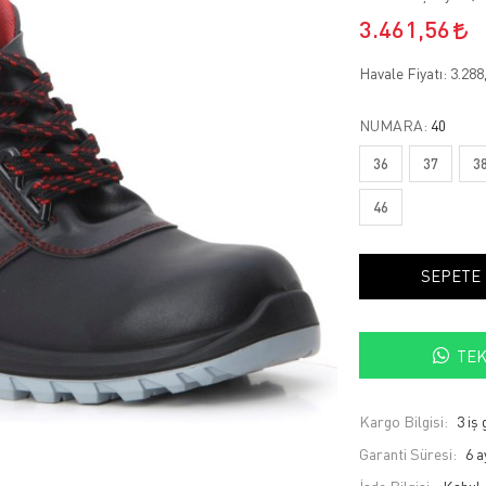
3.461,56
Havale Fiyatı:
3.288
NUMARA:
40
36
37
3
46
SEPETE
TEK
Kargo Bilgisi:
3 iş
Garanti Süresi:
6 a