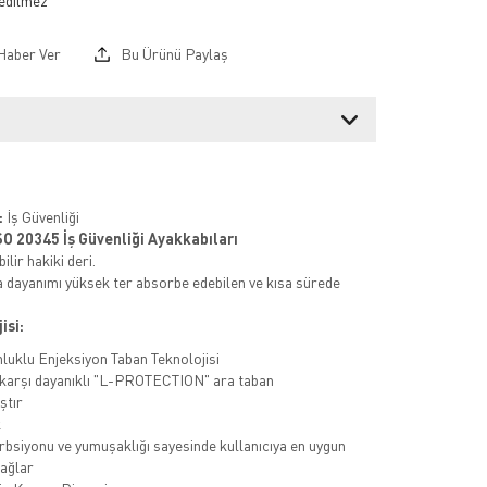
Haber Ver
Bu Ürünü Paylaş
:
İş Güvenliği
SO 20345 İş Güvenliği Ayakkabıları
ilir hakiki deri.
 dayanımı yüksek ter absorbe edebilen ve kısa sürede
isi:
nluklu Enjeksiyon Taban Teknolojisi
karşı dayanıklı "L-PROTECTION" ara taban
ştır
k
bsiyonu ve yumuşaklığı sayesinde kullanıcıya en uygun
ağlar