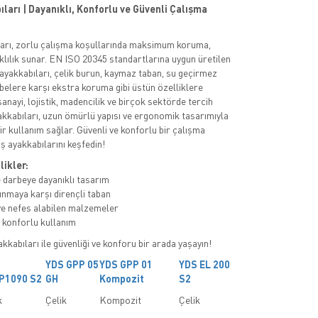
ları | Dayanıklı, Konforlu ve Güvenli Çalışma
ları, zorlu çalışma koşullarında maksimum koruma,
klılık sunar. EN ISO 20345 standartlarına uygun üretilen
 ayakkabıları, çelik burun, kaymaz taban, su geçirmez
rbelere karşı ekstra koruma gibi üstün özelliklere
 sanayi, lojistik, madencilik ve birçok sektörde tercih
akkabıları, uzun ömürlü yapısı ve ergonomik tasarımıyla
ir kullanım sağlar. Güvenli ve konforlu bir çalışma
ş ayakkabılarını keşfedin!
likler:
 darbeye dayanıklı tasarım
nmaya karşı dirençli taban
e nefes alabilen malzemeler
konforlu kullanım
kkabıları ile güvenliği ve konforu bir arada yaşayın!
YDS GPP 05
YDS GPP 01
YDS EL 200
P1090 S2
GH
Kompozit
S2
k
Çelik
Kompozit
Çelik