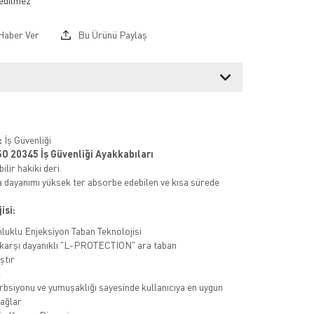
Haber Ver
Bu Ürünü Paylaş
:
İş Güvenliği
SO 20345 İş Güvenliği Ayakkabıları
ilir hakiki deri.
 dayanımı yüksek ter absorbe edebilen ve kısa sürede
isi:
nluklu Enjeksiyon Taban Teknolojisi
karşı dayanıklı "L-PROTECTION" ara taban
ştır
k
bsiyonu ve yumuşaklığı sayesinde kullanıcıya en uygun
ağlar