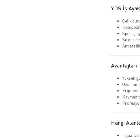
YDS İş Ayakk
Çelik bur
Kompozit
Spor iş a
Su geçir
Antistati
Avantajları
Yüksek gü
Uzun ömü
Ergonomi
Kaymaz ta
Profesyo
Hangi Alanla
İnşaat ve