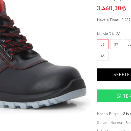
3.460,30
Havale Fiyatı:
3.287
NUMARA:
36
36
37
3
46
SEPETE
TEK
Kargo Bilgisi:
3 iş
Garanti Süresi:
6 a