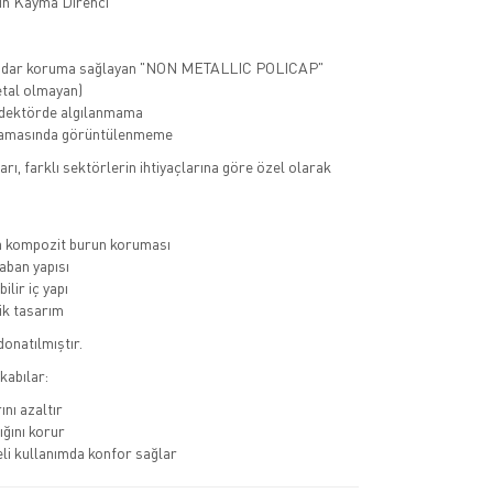
n Kayma Direnci
kadar koruma sağlayan "NON METALLIC POLICAP"
tal olmayan)
dektörde algılanmama
ramasında görüntülenmeme
rı, farklı sektörlerin ihtiyaçlarına göre özel olarak
a kompozit burun koruması
ban yapısı
ilir iç yapı
k tasarım
donatılmıştır.
kabılar:
ını azaltır
ığını korur
li kullanımda konfor sağlar