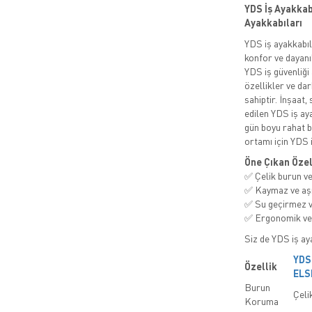
YDS İş Ayakkabı
Ayakkabıları
YDS iş ayakkabı
konfor ve dayanı
YDS iş güvenliği
özellikler ve da
sahiptir. İnşaat,
edilen YDS iş ay
gün boyu rahat b
ortamı için YDS i
Öne Çıkan Özel
✅ Çelik burun ve
✅ Kaymaz ve aşı
✅ Su geçirmez v
✅ Ergonomik ve 
Siz de YDS iş aya
YDS
Özellik
ELS
Burun
Çeli
Koruma