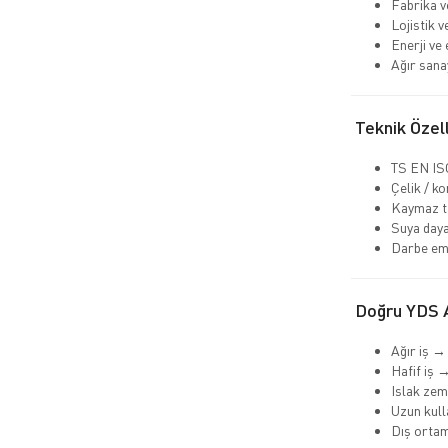
Fabrika v
Lojistik 
Enerji ve 
Ağır sana
Teknik Özell
TS EN ISO
Çelik / k
Kaymaz t
Suya daya
Darbe emi
Doğru YDS A
Ağır iş →
Hafif iş 
Islak ze
Uzun kull
Dış orta