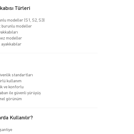
abısı Türleri
unlu modeller (S1, S2, S3)
 burunlu modeller
yakkabıları
mez modeller
k ayakkabılar
venlik standartları
rlü kullanım
k ve konforlu
ban ile güvenli yürüyüş
nel görünüm
rda Kullanılır?
 şantiye