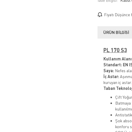
İade Bilgisi:
Fiyatı Düşünce 
ÜRÜN BILGISI
PL 170 S3​
Kullanım Alanı
Standart:
EN I
Saya:
Nefes alab
İç Astar:
Aşınma
kuruyan iç astar.
Taban Teknoloj
Çift Yoğu
Batmaya 
kullanılmı
Antistati
Şok absor
konforu s