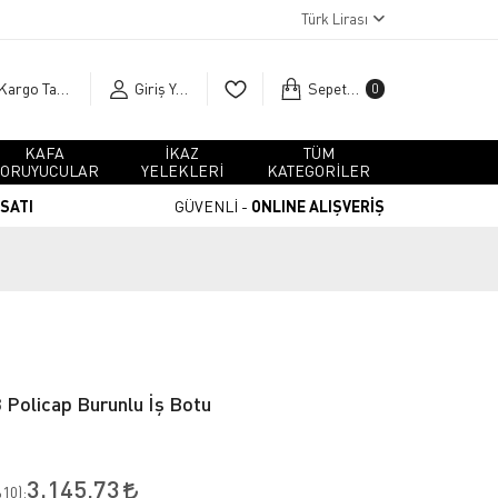
Türk Lirası
Kargo Takip
Giriş Yap
Sepetim
0
KAFA
İKAZ
TÜM
ORUYUCULAR
YELEKLERİ
KATEGORİLER
RSATI
GÜVENLİ -
ONLINE ALIŞVERİŞ
Policap Burunlu İş Botu
3.145,73
10
):