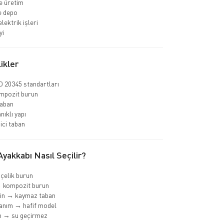
e üretim
ve depo
elektrik işleri
yi
ikler
 20345 standartları
ompozit burun
aban
nıklı yapı
ci taban
yakkabı Nasıl Seçilir?
 çelik burun
→ kompozit burun
min → kaymaz taban
anım → hafif model
m → su geçirmez