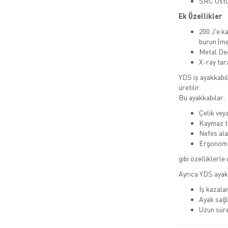
SRC Üstü
Ek Özellikler
200 J'e 
burun (me
Metal De
X-ray ta
YDS iş ayakkabıla
üretilir.
Bu ayakkabılar:
Çelik vey
Kaymaz ta
Nefes alab
Ergonomi
gibi özelliklerle 
Ayrıca YDS ayak
İş kazalar
Ayak sağl
Uzun süre