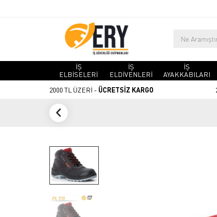
İŞ
İŞ
İŞ
ELBİSELERİ
ELDİVENLERİ
AYAKKABILARI
2000 TL ÜZERİ -
ÜCRETSİZ KARGO