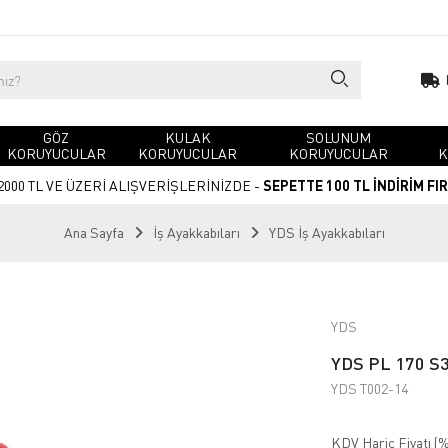
GÖZ
KULAK
SOLUNUM
KORUYUCULAR
KORUYUCULAR
KORUYUCULAR
K
2000 TL VE ÜZERİ ALIŞVERİŞLERİNİZDE -
SEPETTE 100 TL İNDİRİM FI
Ana Sayfa
İş Ayakkabıları
YDS İş Ayakkabıları
YDS
YDS PL 170 S3 
YDS T002-14
KDV Hariç Fiyatı (
%