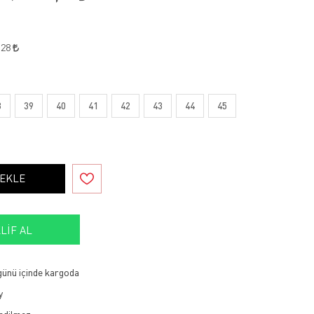
,28
8
39
40
41
42
43
44
45
 EKLE
LIF AL
 günü içinde kargoda
y