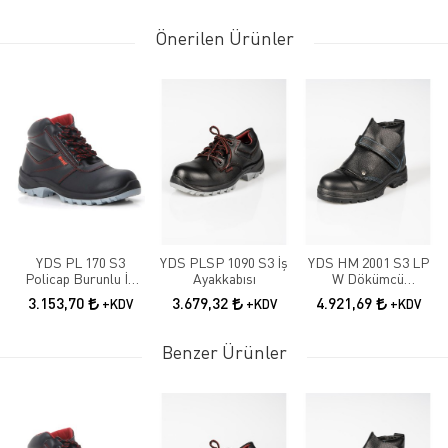
Önerilen Ürünler
YDS PL 170 S3
YDS PLSP 1090 S3 İş
YDS HM 2001 S3 LP
Policap Burunlu İş
Ayakkabısı
W Dökümcü
Botu
Ayakkabısı
3.153,70
3.679,32
4.921,69
+KDV
+KDV
+KDV
Benzer Ürünler