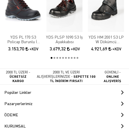
YDS PL 170 S3
YDS PLSP 1090 S3 İş
YDS HM 2001 S3 LP
Policap Burunlu İş
Ayakkabısı
W Dökümcü
Botu
Ayakkabısı
3.153,70
3.679,32
4.921,69
+KDV
+KDV
+KDV
2000 TL ÜZERİ -
2000 TL VE ÜZERİ
GÜVENLİ -
ÜCRETSİZ
ALIŞVERİŞLERİNİZDE -
SEPETTE 100
ONLINE
KARGO
TL İNDİRİM FIRSATI
ALIŞVERİŞ
Popüler Linkler
Pazaryerlerimiz
ÖDEME
KURUMSAL