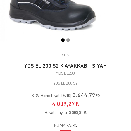
YDS
YDS EL 200 S2 K AYAKKABI -SİYAH
YDSEL200
YDS EL 200 S2
3.644,79
KDV Hariç Fiyatı (
%10
):
4.009,27
Havale Fiyatı:
3.808,81
NUMARA:
43