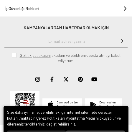
İş Güvenliği Rehberi
KAMPANYALARDAN HABERDAR OLMAK İÇİN
Gizlilik politikasını
okudum ve elektronik posta almayı kabul
ediyorum.
Download on the
Download on
App Store
Google play
Size daha iyi hizmet verebilmek için internet sitemizde çerezler
kullanılmaktadır. Çerez Politikaları Aydınlatma Metni’ni okuyabilir ve
dilerseniz tercihlerinizi değiştirebilirsiniz.
© 2023
ERY İş Güvenliği Ekipmanları
. Tüm hakları saklıdır.