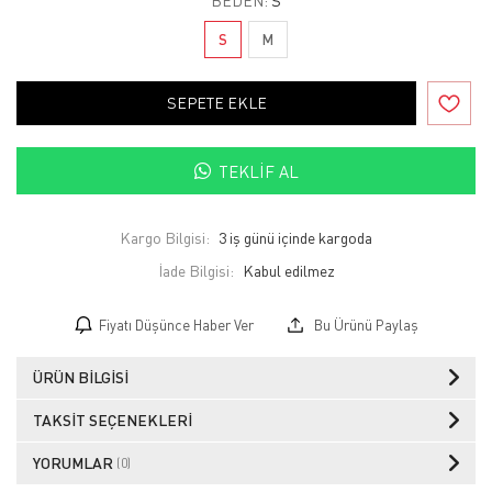
BEDEN:
S
S
M
SEPETE EKLE
TEKLIF AL
Kargo Bilgisi:
3 iş günü içinde kargoda
İade Bilgisi:
Fiyatı Düşünce Haber Ver
Bu Ürünü Paylaş
ÜRÜN BILGISI
TAKSIT SEÇENEKLERI
YORUMLAR
(0)