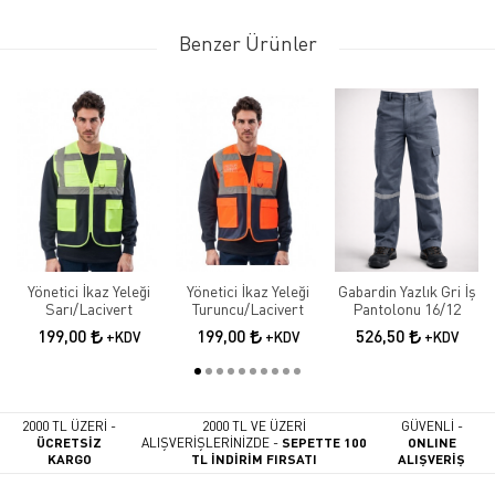
Benzer Ürünler
Yönetici İkaz Yeleği
Yönetici İkaz Yeleği
Gabardin Yazlık Gri İş
Sarı/Lacivert
Turuncu/Lacivert
Pantolonu 16/12
199,00
199,00
526,50
+KDV
+KDV
+KDV
2000 TL ÜZERİ -
2000 TL VE ÜZERİ
GÜVENLİ -
ÜCRETSİZ
ALIŞVERİŞLERİNİZDE -
SEPETTE 100
ONLINE
KARGO
TL İNDİRİM FIRSATI
ALIŞVERİŞ