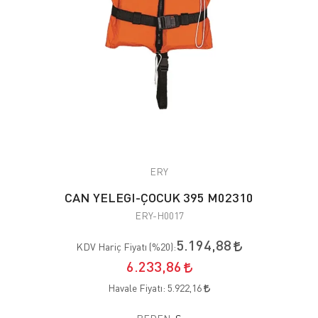
ERY
CAN YELEGI-ÇOCUK 395 M02310
ERY-H0017
5.194,88
KDV Hariç Fiyatı (
%20
):
6.233,86
Havale Fiyatı:
5.922,16