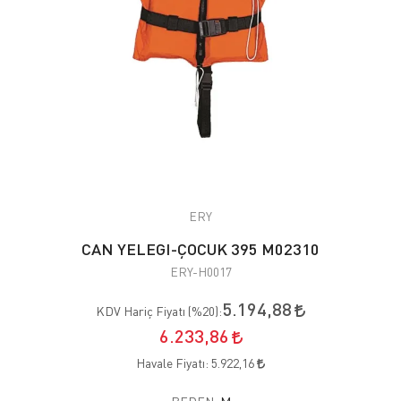
ERY
CAN YELEGI-ÇOCUK 395 M02310
ERY-H0017
5.194,88
KDV Hariç Fiyatı (
%20
):
6.233,86
Havale Fiyatı:
5.922,16