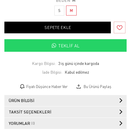
BEDEN:
M
S
M
SEPETE EKLE
TEKLIF AL
Kargo Bilgisi:
3 iş günü içinde kargoda
İade Bilgisi:
Fiyatı Düşünce Haber Ver
Bu Ürünü Paylaş
ÜRÜN BILGISI
TAKSIT SEÇENEKLERI
YORUMLAR
(0)