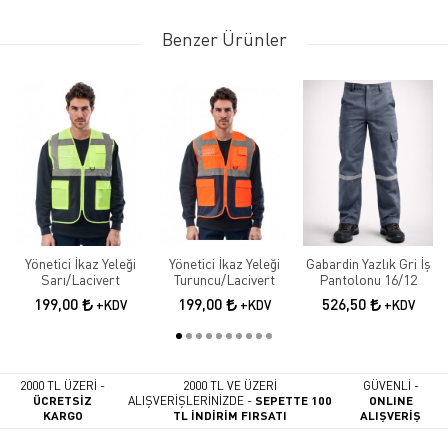
Benzer Ürünler
Yönetici İkaz Yeleği
Yönetici İkaz Yeleği
Gabardin Yazlık Gri İş
Sarı/Lacivert
Turuncu/Lacivert
Pantolonu 16/12
199,00
199,00
526,50
+KDV
+KDV
+KDV
2000 TL ÜZERİ -
2000 TL VE ÜZERİ
GÜVENLİ -
ÜCRETSİZ
ALIŞVERİŞLERİNİZDE -
SEPETTE 100
ONLINE
KARGO
TL İNDİRİM FIRSATI
ALIŞVERİŞ