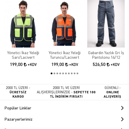
Yönetici İkaz Yeleği
Yönetici İkaz Yeleği
Gabardin Yazlık Gri İş
Sarı/Lacivert
Turuncu/Lacivert
Pantolonu 16/12
199,00
199,00
526,50
+KDV
+KDV
+KDV
2000 TL ÜZERİ -
2000 TL VE ÜZERİ
GÜVENLİ -
ÜCRETSİZ
ALIŞVERİŞLERİNİZDE -
SEPETTE 100
ONLINE
KARGO
TL İNDİRİM FIRSATI
ALIŞVERİŞ
Popüler Linkler
Pazaryerlerimiz