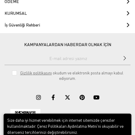
ÖDEME
KURUMSAL
İş Güvenliği Rehberi
KAMPANYALARDAN HABERDAR OLMAK İÇİN
Gizlilik politikasını
okudum ve elektronik posta almayı kabul
ediyorum.
Size daha iyi hizmet verebilmek için internet sitemizde çerezler
Download on the
Download on
App Store
Google play
kullanılmaktadır. Çerez Politikaları Aydınlatma Metni’ni okuyabilir ve
dilerseniz tercihlerinizi değiştirebilirsiniz.