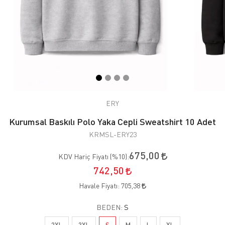
ERY
Kurumsal Baskılı Polo Yaka Cepli Sweatshirt 10 Adet
KRMSL-ERY23
675,00
KDV Hariç Fiyatı (
%10
):
742,50
Havale Fiyatı:
705,38
BEDEN:
S
2XL
3XL
S
M
L
XL