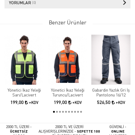
YORUMLAR
(0)
Benzer Ürünler
Yönetici İkaz Yeleği
Yönetici İkaz Yeleği
Gabardin Yazlık Gri İş
Sarı/Lacivert
Turuncu/Lacivert
Pantolonu 16/12
199,00
199,00
526,50
+KDV
+KDV
+KDV
2000 TL ÜZERİ -
2000 TL VE ÜZERİ
GÜVENLİ -
ÜCRETSİZ
ALIŞVERİŞLERİNİZDE -
SEPETTE 100
ONLINE