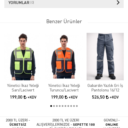
YORUMLAR
(0)
Benzer Ürünler
Yönetici İkaz Yeleği
Yönetici İkaz Yeleği
Gabardin Yazlık Gri İş
Sarı/Lacivert
Turuncu/Lacivert
Pantolonu 16/12
199,00
199,00
526,50
+KDV
+KDV
+KDV
2000 TL ÜZERİ -
2000 TL VE ÜZERİ
GÜVENLİ -
ÜCRETSİZ
ALIŞVERİŞLERİNİZDE -
SEPETTE 100
ONLINE