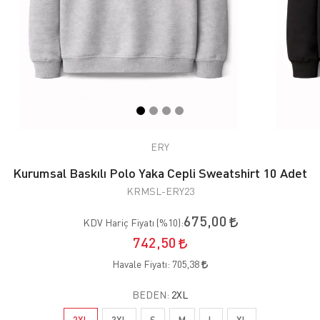
ERY
Kurumsal Baskılı Polo Yaka Cepli Sweatshirt 10 Adet
KRMSL-ERY23
675,00
KDV Hariç Fiyatı (
%10
):
742,50
Havale Fiyatı:
705,38
BEDEN:
2XL
2XL
3XL
S
M
L
XL