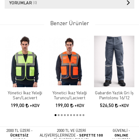
YORUMLAR
(0)
Benzer Ürünler
Yönetici İkaz Yeleği
Yönetici İkaz Yeleği
Gabardin Yazlık Gri İş
Sarı/Lacivert
Turuncu/Lacivert
Pantolonu 16/12
199,00
199,00
526,50
+KDV
+KDV
+KDV
2000 TL ÜZERİ -
2000 TL VE ÜZERİ
GÜVENLİ -
ÜCRETSİZ
ALIŞVERİŞLERİNİZDE -
SEPETTE 100
ONLINE