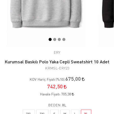
ERY
Kurumsal Baskılı Polo Yaka Cepli Sweatshirt 10 Adet
KRMSL-ERY23
675,00
KDV Hariç Fiyatı (
%10
):
742,50
Havale Fiyatı:
705,38
BEDEN:
XL
2XL
3XL
S
M
L
XL