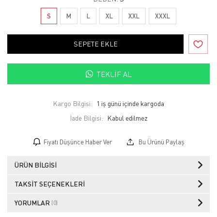
S
M
L
XL
XXL
XXXL
SEPETE EKLE
TEKLIF AL
Kargo Bilgisi:
1 iş günü içinde kargoda
İade Bilgisi:
Fiyatı Düşünce Haber Ver
Bu Ürünü Paylaş
ÜRÜN BILGISI
TAKSIT SEÇENEKLERI
YORUMLAR
(0)