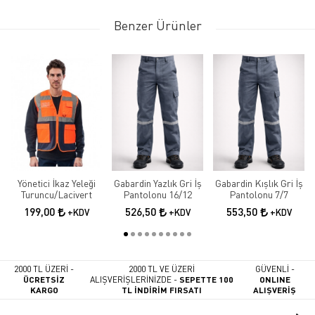
Benzer Ürünler
Yönetici İkaz Yeleği
Gabardin Yazlık Gri İş
Gabardin Kışlık Gri İş
Turuncu/Lacivert
Pantolonu 16/12
Pantolonu 7/7
199,00
526,50
553,50
+KDV
+KDV
+KDV
2000 TL ÜZERİ -
2000 TL VE ÜZERİ
GÜVENLİ -
ÜCRETSİZ
ALIŞVERİŞLERİNİZDE -
SEPETTE 100
ONLINE
KARGO
TL İNDİRİM FIRSATI
ALIŞVERİŞ