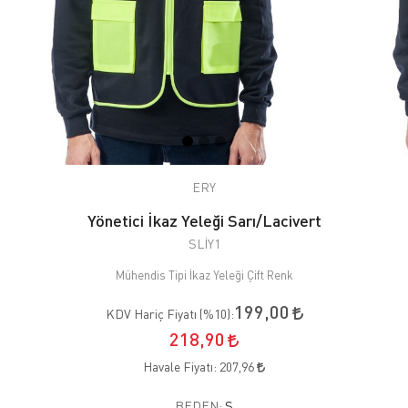
ERY
Yönetici İkaz Yeleği Sarı/Lacivert
SLİY1
Mühendis Tipi İkaz Yeleği Çift Renk
199,00
KDV Hariç Fiyatı (
%10
):
218,90
Havale Fiyatı:
207,96
BEDEN:
S