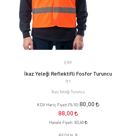
ERY
İkaz Yeleği Reflektifli Fosfor Turuncu
İY1
İkaz Yeleği Turuncu
80,00
KDV Hariç Fiyatı (
%10
):
88,00
Havale Fiyatı:
83,60
BEDEN:
S