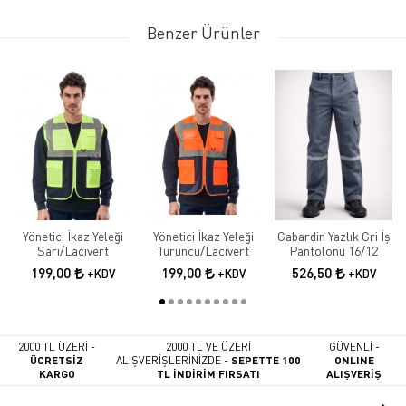
Benzer Ürünler
Yönetici İkaz Yeleği
Yönetici İkaz Yeleği
Gabardin Yazlık Gri İş
Sarı/Lacivert
Turuncu/Lacivert
Pantolonu 16/12
199,00
199,00
526,50
+KDV
+KDV
+KDV
2000 TL ÜZERİ -
2000 TL VE ÜZERİ
GÜVENLİ -
ÜCRETSİZ
ALIŞVERİŞLERİNİZDE -
SEPETTE 100
ONLINE
KARGO
TL İNDİRİM FIRSATI
ALIŞVERİŞ