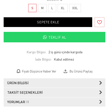
S
M
L
XL
XXL
SEPETE EKLE
TEKLIF AL
Kargo Bilgisi:
2 iş günü içinde kargoda
İade Bilgisi:
Fiyatı Düşünce Haber Ver
Bu Ürünü Paylaş
ÜRÜN BILGISI
TAKSIT SEÇENEKLERI
YORUMLAR
(0)