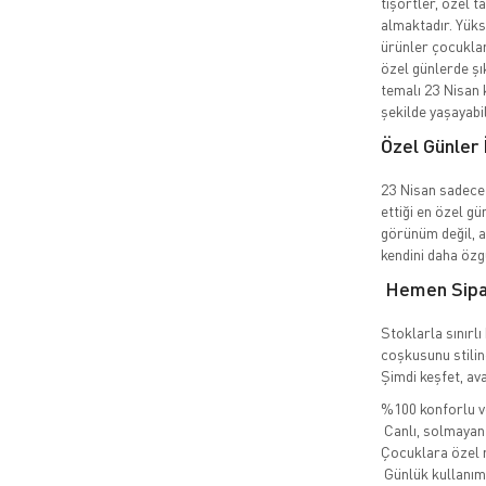
tişörtler, özel 
almaktadır. Yüks
ürünler çocuklar
özel günlerde şı
temalı 23 Nisan 
şekilde yaşayabil
Özel Günler 
23 Nisan sadece 
ettiği en özel g
görünüm değil, a
kendini daha özgü
Hemen Sipar
Stoklarla sınırl
coşkusunu stilin
Şimdi keşfet, avan
%100 konforlu ve
Canlı, solmayan 
Çocuklara özel r
Günlük kullanım +