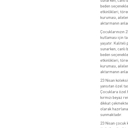
sunarken, canlı b
beden seçenekler
etkinlikleri, tör
kuruması, aileler
aktarmanın anlam
Çocuklarınızın 
kutlaması için ta
yaşatır. Kalitel
sunarken, canlı b
beden seçenekler
etkinlikleri, tör
kuruması, aileler
aktarmanın anlam
23 Nisan koleks
yansıtan özel ta
Çocuklara özel h
kırmızı beyaz re
dikkat çekmektedi
olarak hazırlana
sunmaktadır.
23 Nisan çocuk k