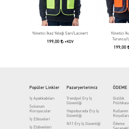
Yönetici İkaz Yeleği Sarı/Lacivert
Yönetici İk
Turuncu/L
199,00
+KDV
199,00
Popüler Linkler
Pazaryerlerimiz
ÖDEME
İş Ayakkabıları
Trendyol Ery İş
Gizlilik
Güvenliği
Politikası
Solunum
Koruyucular
Hepsiburada Ery İş
Kullanım
Güvenliği
Koşulları
İş Elbiseleri
N11 Ery İş Güvenliği
Ödeme
İş Eldivenleri
Seçenekl