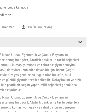
 günü içinde kargoda
Haber Ver
Bu Ürünü Paylaş
23 Nisan Ulusal Egemenlik ve Çocuk Bayramı'nı
sarlanmış bu tişört, Atatürk baskısı ile tarihi değerleri
i pamuklu kumaşı yumuşak ve rahat bir giyim deneyimi
askı detayları uzun süre dayanıklılığını korur. Çeşitli
iyle tüm yaş gruplarına uygun olan bu ürün, okul
en ve günlük giyimde tercih edilebilir. Kolay bakım ve hızlı
 için pratik bir seçim yapar. Milli değerleri çocuklara
lı bir yoludur.
23 Nisan Ulusal Egemenlik ve Çocuk Bayramı'nı
sarlanmış bu tişört, Atatürk baskısı ile tarihi değerleri
i pamuklu kumaşı yumuşak ve rahat bir giyim deneyimi