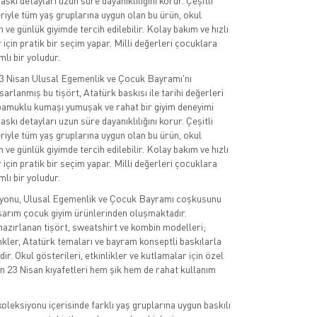
askı detayları uzun süre dayanıklılığını korur. Çeşitli
iyle tüm yaş gruplarına uygun olan bu ürün, okul
en ve günlük giyimde tercih edilebilir. Kolay bakım ve hızlı
 için pratik bir seçim yapar. Milli değerleri çocuklara
lı bir yoludur.
23 Nisan Ulusal Egemenlik ve Çocuk Bayramı'nı
sarlanmış bu tişört, Atatürk baskısı ile tarihi değerleri
i pamuklu kumaşı yumuşak ve rahat bir giyim deneyimi
askı detayları uzun süre dayanıklılığını korur. Çeşitli
iyle tüm yaş gruplarına uygun olan bu ürün, okul
en ve günlük giyimde tercih edilebilir. Kolay bakım ve hızlı
 için pratik bir seçim yapar. Milli değerleri çocuklara
lı bir yoludur.
iyonu, Ulusal Egemenlik ve Çocuk Bayramı coşkusunu
sarım çocuk giyim ürünlerinden oluşmaktadır.
azırlanan tişört, sweatshirt ve kombin modelleri;
nkler, Atatürk temaları ve bayram konseptli baskılarla
r. Okul gösterileri, etkinlikler ve kutlamalar için özel
n 23 Nisan kıyafetleri hem şık hem de rahat kullanım
oleksiyonu içerisinde farklı yaş gruplarına uygun baskılı