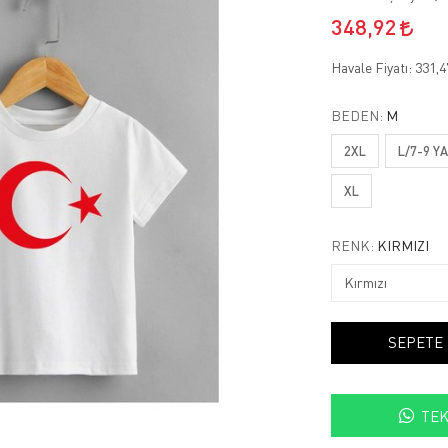
348,92
Havale Fiyatı:
331,
BEDEN:
M
2XL
L/7-9 Y
XL
RENK:
KIRMIZI
SEPETE
TEK