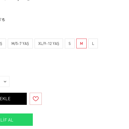
47
AŞ
M/5-7 YAŞ
XL/9-12 YAŞ
S
M
L
 EKLE
LIF AL