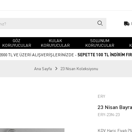
GÖZ
KULAK
SOLUNUM
KORUYUCULAR
KORUYUCULAR
KORUYUCULAR
K
2000 TL VE ÜZERİ ALIŞVERİŞLERİNİZDE -
SEPETTE 100 TL İNDİRİM FI
Ana Sayfa
23 Nisan Koleksiyonu
ERY
23 Nisan Bayra
ERY-23N-23
KDV Hariç Fiyatı (
%