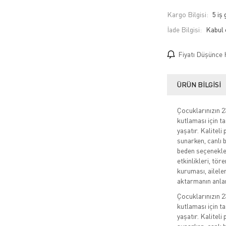
Kargo Bilgisi:
5 iş
İade Bilgisi:
Fiyatı Düşünce 
ÜRÜN BILGISI
Çocuklarınızın 
kutlaması için ta
yaşatır. Kalitel
sunarken, canlı b
beden seçenekler
etkinlikleri, tör
kuruması, aileler
aktarmanın anlam
Çocuklarınızın 
kutlaması için ta
yaşatır. Kalitel