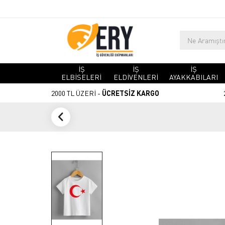
İŞ
İŞ
İŞ
ELBİSELERİ
ELDİVENLERİ
AYAKKABILARI
2000 TL ÜZERİ -
ÜCRETSİZ KARGO