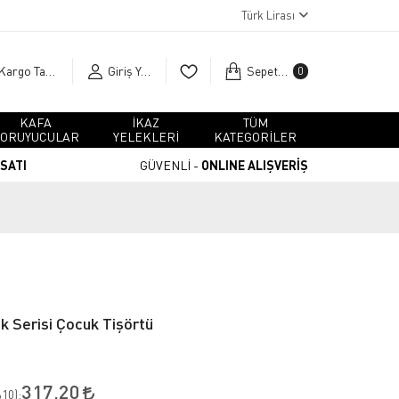
Türk Lirası
Kargo Takip
Giriş Yap
Sepetim
0
KAFA
İKAZ
TÜM
ORUYUCULAR
YELEKLERİ
KATEGORİLER
RSATI
GÜVENLİ -
ONLINE ALIŞVERİŞ
k Serisi Çocuk Tişörtü
317,20
10
):