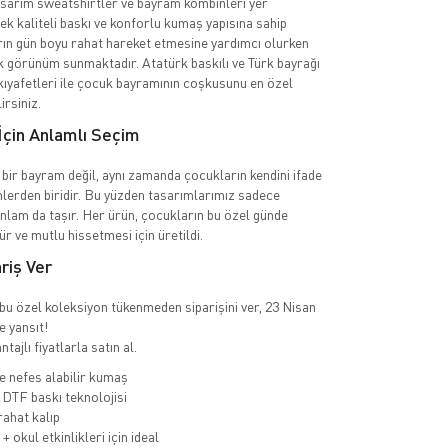
tasarım sweatshirtler ve bayram kombinleri yer
ek kaliteli baskı ve konforlu kumaş yapısına sahip
ın gün boyu rahat hareket etmesine yardımcı olurken
k görünüm sunmaktadır. Atatürk baskılı ve Türk bayrağı
kıyafetleri ile çocuk bayramının coşkusunu en özel
irsiniz.
İçin Anlamlı Seçim
bir bayram değil, aynı zamanda çocukların kendini ifade
ünlerden biridir. Bu yüzden tasarımlarımız sadece
nlam da taşır. Her ürün, çocukların bu özel günde
r ve mutlu hissetmesi için üretildi.
iş Ver
ı bu özel koleksiyon tükenmeden siparişini ver, 23 Nisan
e yansıt!
tajlı fiyatlarla satın al.
 nefes alabilir kumaş
DTF baskı teknolojisi
ahat kalıp
 okul etkinlikleri için ideal