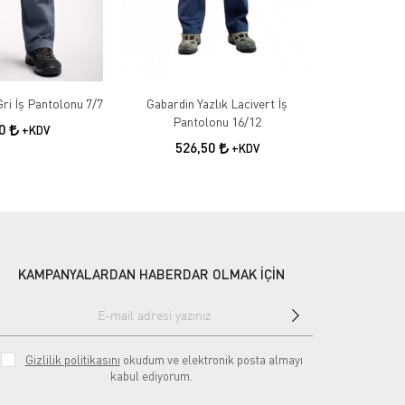
Gabardin Kışlık Gri İş Pantolonu 7/7
Gabardin Yazlık Lacivert İş
Gabardin 
Pantolonu 16/12
50
+KDV
526,50
55
+KDV
KAMPANYALARDAN HABERDAR OLMAK İÇİN
Gizlilik politikasını
okudum ve elektronik posta almayı
kabul ediyorum.