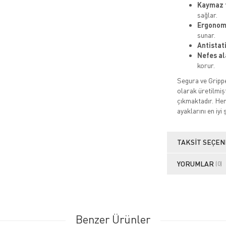
Kaymaz 
sağlar.
Ergonomi
sunar.
Antistat
Nefes al
korur.
Segura ve Grippe
olarak üretilmişt
çıkmaktadır. Hem
ayaklarını en iyi 
TAKSIT SEÇEN
YORUMLAR
(0)
Benzer Ürünler