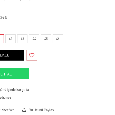
,24
1
42
43
44
45
46
 EKLE
LIF AL
 günü içinde kargoda
Haber Ver
Bu Ürünü Paylaş