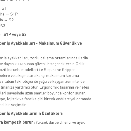
→ S1
aha → S1P
min → S2
 S3
m:
S1P veya S2
per İş Ayakkabıları - Maksimum Güvenlik ve
r iş ayakkabıları, zorlu çalışma ortamlarında üstün
e dayanıklılık sunan güvenilir seçeneklerdir. Çelik
zit burunlu modelleri ile Segura ve Gripper
rbelere ve sıkışmalara karşı maksimum koruma
z taban teknolojisi ile yağlı ve kaygan zeminlerde
atmanıza yardımcı olur. Ergonomik tasarımı ve nefes
leri sayesinde uzun saatler boyunca konfor sunar.
epo, lojistik ve fabrika gibi birçok endüstriyel ortamda
eal bir seçimdir.
er İş Ayakkabılarının Özellikleri:
ya kompozit burun
: Yüksek darbe direnci ve ayak
.