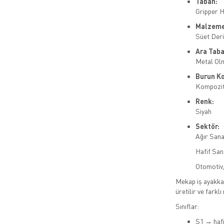
Taban:
Gripper 
Malzeme
Süet Deri
Ara Taba
Metal Ol
Burun Ko
Kompozi
Renk:
Siyah
Sektör:
Ağır Sana
Hafif San
Otomotiv,
Mekap iş ayakkab
üretilir ve farklı
Sınıflar:
S1 → hafi