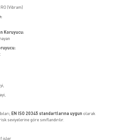
HRO (Vibram)
:
n Koruyucu:
mayan
ruyucu:
t
yi,
ayi,
ıları,
EN ISO 20345 standartlarına uygun
olarak
 risk seviyelerine göre sınıflandırılır.
f işler