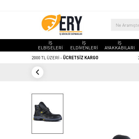
İŞ
İŞ
İŞ
ELBİSELERİ
ELDİVENLERİ
AYAKKABILARI
2000 TL ÜZERİ -
ÜCRETSİZ KARGO