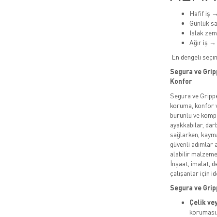
Hafif iş 
Günlük s
Islak ze
Ağır iş →
En dengeli seçi
Segura ve Grip
Konfor
Segura ve Grippe
koruma, konfor v
burunlu ve kompo
ayakkabılar, da
sağlarken, kayma
güvenli adımlar 
alabilir malzeme
İnşaat, imalat, d
çalışanlar için id
Segura ve Gripp
Çelik ve
koruması