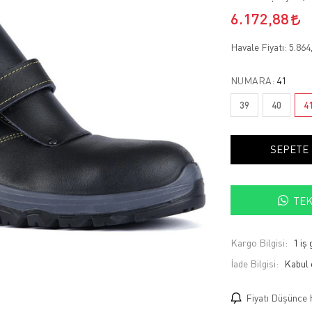
6.172,88
Havale Fiyatı:
5.864
NUMARA:
41
39
40
4
SEPETE
TEK
Kargo Bilgisi:
1 iş
İade Bilgisi:
Fiyatı Düşünce 