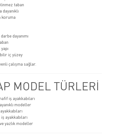
linmez taban
 dayanıklı
 koruma
 darbe dayanımı
aban
 yapı
ilir iç yüzey
üvenli çalışma sağlar.
P MODEL TÜRLERİ
afif iş ayakkabıları
ayanıklı modeller
 ayakkabıları
 iş ayakkabıları
ve yazlık modeller