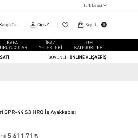
Türk Lirası
Kargo Takip
Giriş Yap
Sepetim
0
KAFA
İKAZ
TÜM
ORUYUCULAR
YELEKLERİ
KATEGORİLER
RSATI
GÜVENLİ -
ONLINE ALIŞVERİŞ
ri GPR-44 S3 HRO İş Ayakkabısı
5.611,71
10
):