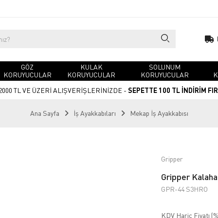
GÖZ
KULAK
SOLUNUM
KORUYUCULAR
KORUYUCULAR
KORUYUCULAR
K
2000 TL VE ÜZERİ ALIŞVERİŞLERİNİZDE -
SEPETTE 100 TL İNDİRİM FI
Ana Sayfa
İş Ayakkabıları
Mekap İş Ayakkabısı
Gripper
Gripper Kalaha
GPR-44 S3HRO
KDV Hariç Fiyatı (
%