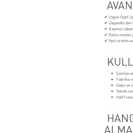
AVAN
✔ Uygun fiyat /
✔ Dayanıklı deri
✔ Kaymaz taba
✔ Geniş model çe
✔ Yerli üretim av
KULL
Şantiye v
Fabrika v
Depo ve lo
Teknik se
Hafif san
HANG
ALMA