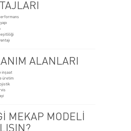
TAJLARI
 performans
 yapı
n
şitliliği
antajı
ANIM ALANLARI
e inşaat
e üretim
jistik
rvis
ayi
İ MEKAP MODELİ
LISIN?