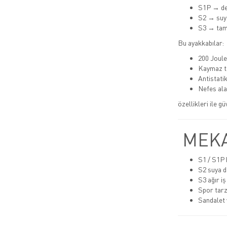
S1P → de
S2 → suya
S3 → tam
Bu ayakkabılar:
200 Joule
Kaymaz t
Antistatik
Nefes alab
özellikleri ile g
MEKA
S1 / S1P h
S2 suya d
S3 ağır iş
Spor tarz
Sandalet 